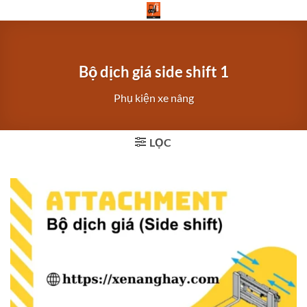
Bỏ
qua
nội
dung
Bộ dịch giá side shift 1
Phụ kiện xe nâng
LỌC