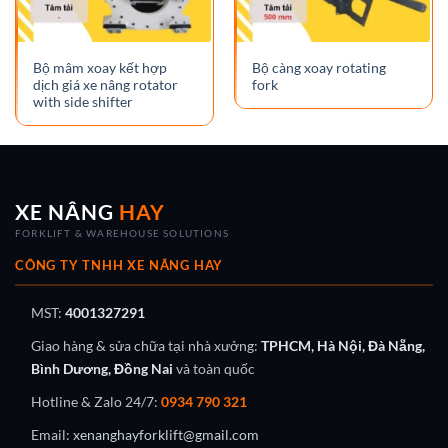
Bộ mâm xoay kết hợp
Bộ càng xoay rotating
dịch giá xe nâng rotator
fork
with side shifter
XE NÂNG
HAY
FORKLIFT & WAREHOUSE SOLUTIONS
CÔNG TY TNHH XE NÂNG HAY
MST:
4001327291
Giao hàng & sửa chữa tại nhà xưởng:
TPHCM, Hà Nội, Đà Nẵng,
Bình Dương, Đồng Nai
và toàn quốc
Hotline & Zalo 24/7:
0934 790 321
Email:
xenanghayforklift@gmail.com