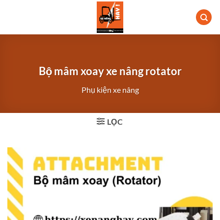
Bỏ
qua
nội
dung
Bộ mâm xoay xe nâng rotator
Phụ kiện xe nâng
LỌC