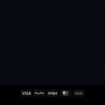
Visa
PayPal
Stripe
MasterCard
Cash
On
Delivery