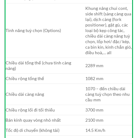
Khung nâng chui cont,
side shift (sàng càng qua
lại), dịch càng (fork
positioner), gật gù, các
Tính năng tuỳ chọn (Options)
loại bộ kẹp công tác,
chiều dài càng nâng tuỳ
chọn, lốp hơi/ đặc/ kép,
ca bin kín, kính chắn gió,
điều hoà,… all
Chiều dài tổng thể (chưa tính càng
2289 mm
nâng)
Chiều rộng tổng thể
1082 mm
1070 – đến chiều dài
Chiều dài càng nâng
càng tuỳ chọn theo nhu
cầu mm
Chiều rộng lối đi tối thiểu
3700 mm
Bán kính quay vòng nhỏ nhất
2100 mm
Tốc độ di chuyển (không tải)
14.5 Km/h