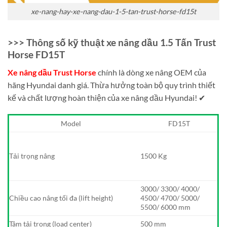
xe-nang-hay-xe-nang-dau-1-5-tan-trust-horse-fd15t
>>> Thông số kỹ thuật xe nâng dầu 1.5 Tấn Trust
Horse FD15T
Xe nâng dầu Trust Horse
chính là dòng xe nâng OEM của
hãng Hyundai danh giá. Thừa hưởng toàn bộ quy trình thiết
kế và chất lượng hoàn thiện của xe nâng dầu Hyundai! ✔
Model
FD15T
Tải trọng nâng
1500 Kg
3000/ 3300/ 4000/
Chiều cao nâng tối đa (lift height)
4500/ 4700/ 5000/
5500/ 6000 mm
Tâm tải trọng (load center)
500 mm