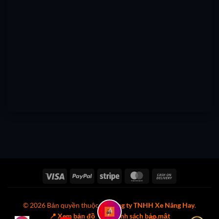
Visa
PayPal
Stripe
MasterCard
Cash
On
Delivery
© 2026 Bản quyền thuộc về
Công ty TNHH Xe Nâng Hay
.
📍 Xem bản đồ
🔒 Chính sách bảo mật