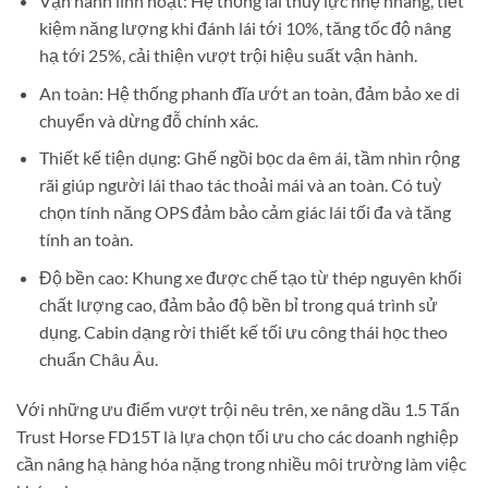
Vận hành linh hoạt: Hệ thống lái thủy lực nhẹ nhàng, tiết
kiệm năng lượng khi đánh lái tới 10%, tăng tốc độ nâng
hạ tới 25%, cải thiện vượt trội hiệu suất vận hành.
An toàn: Hệ thống phanh đĩa ướt an toàn, đảm bảo xe di
chuyển và dừng đỗ chính xác.
Thiết kế tiện dụng: Ghế ngồi bọc da êm ái, tầm nhìn rộng
rãi giúp người lái thao tác thoải mái và an toàn. Có tuỳ
chọn tính năng OPS đảm bảo cảm giác lái tối đa và tăng
tính an toàn.
Độ bền cao: Khung xe được chế tạo từ thép nguyên khối
chất lượng cao, đảm bảo độ bền bỉ trong quá trình sử
dụng. Cabin dạng rời thiết kế tối ưu công thái học theo
chuẩn Châu Âu.
Với những ưu điểm vượt trội nêu trên, xe nâng dầu 1.5 Tấn
Trust Horse FD15T là lựa chọn tối ưu cho các doanh nghiệp
cần nâng hạ hàng hóa nặng trong nhiều môi trường làm việc