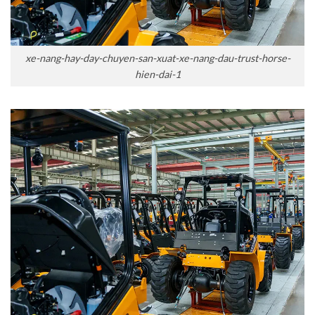
xe-nang-hay-day-chuyen-san-xuat-xe-nang-dau-trust-horse-
hien-dai-1