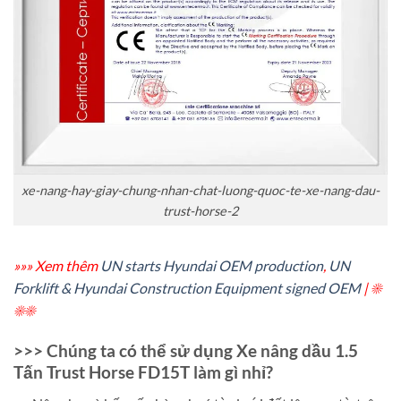
xe-nang-hay-giay-chung-nhan-chat-luong-quoc-te-xe-nang-dau-
trust-horse-2
»»» Xem thêm
UN starts Hyundai OEM production
,
UN
Forklift & Hyundai Construction Equipment signed OEM
| ☀
☀☀
>>> Chúng ta có thể sử dụng Xe nâng dầu 1.5
Tấn Trust Horse FD15T làm gì nhỉ?