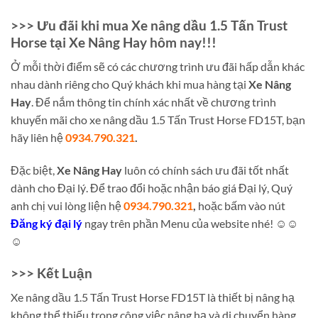
>>> Ưu đãi khi mua Xe nâng dầu 1.5 Tấn Trust
Horse tại Xe Nâng Hay hôm nay!!!
Ở mỗi thời điểm sẽ có các chương trình ưu đãi hấp dẫn khác
nhau dành riêng cho Quý khách khi mua hàng tại
Xe Nâng
Hay
. Để nắm thông tin chính xác nhất về chương trình
khuyến mãi cho xe nâng dầu 1.5 Tấn Trust Horse FD15T, bạn
hãy liên hệ
0934.790.321
.
Đặc biệt,
Xe Nâng Hay
luôn có chính sách ưu đãi tốt nhất
dành cho Đại lý. Để trao đổi hoặc nhận báo giá Đại lý, Quý
anh chị vui lòng liện hệ
0934.790.321
,
hoặc bấm vào nút
Đăng ký đại lý
ngay trên phần Menu của website nhé! ☺☺
☺
>>> Kết Luận
Xe nâng dầu 1.5 Tấn Trust Horse FD15T là thiết bị nâng hạ
không thể thiếu trong công việc nâng hạ và di chuyển hàng