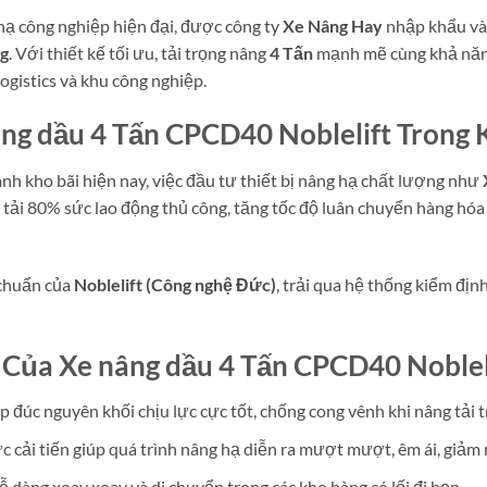
 hạ công nghiệp hiện đại, được công ty
Xe Nâng Hay
nhập khẩu và 
ng
. Với thiết kế tối ưu, tải trọng nâng
4 Tấn
mạnh mẽ cùng khả năng
ogistics và khu công nghiệp.
âng dầu 4 Tấn CPCD40 Noblelift Trong
nh kho bãi hiện nay, việc đầu tư thiết bị nâng hạ chất lượng như
 tải 80% sức lao động thủ công, tăng tốc độ luân chuyển hàng hóa
 chuẩn của
Noblelift (Công nghệ Đức)
, trải qua hệ thống kiểm đị
 Của Xe nâng dầu 4 Tấn CPCD40 Noblel
 đúc nguyên khối chịu lực cực tốt, chống cong vênh khi nâng tải t
 cải tiến giúp quá trình nâng hạ diễn ra mượt mượt, êm ái, giảm m
ễ dàng xoay xoay và di chuyển trong các kho hàng có lối đi hẹp.