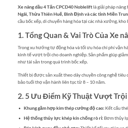
Xe nâng dầu 4 Tấn CPCD40 Noblelift
là giải pháp nâng
Ngãi, Thừa Thiên Huế, Bình Định và các tỉnh Miền Tru
cầu bốc xếp, di chuyển hàng hóa tại các nhà xưởng, kho l
1. Tổng Quan & Vai Trò Của Xe n
Trong xu hướng tự động hóa và tối ưu hóa chi phí vận hà
kinh tế vượt trội cho doanh nghiệp. Sản phẩm giúp giảm
như tài sản trong quá trình bốc xếp.
Thiết bị được sản xuất theo dây chuyền công nghệ tiêu
bảo tuổi thọ vận hành liên tục từ 8 – 10 năm.
2. 5 Ưu Điểm Kỹ Thuật Vượt Trội
Khung gầm hợp kim thép cường độ cao:
Kết cấu thép
Hệ thống thủy lực khép kín chống rò rỉ:
Bơm thủy lực
Bán kính quay đầu nhỏ gọn:
Thiết kế tối ưu giúp xe d