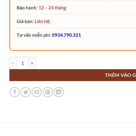
Bảo hành
:
12 – 24 tháng
Giá bán
:
Liên Hệ
Tư vấn miễn phí
:
0934.790.321
Xe nâng dầu 4 Tấn CPCD40 Noblelift số lượng
THÊM VÀO G