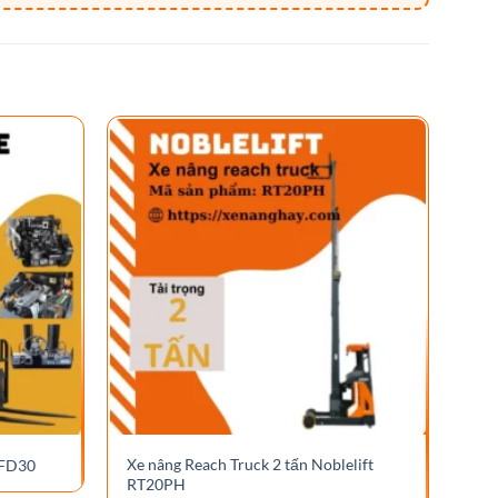
Xe nâng Reach Truck 2 tấn Noblelift
Xe 
 FD30
RT20PH
bán