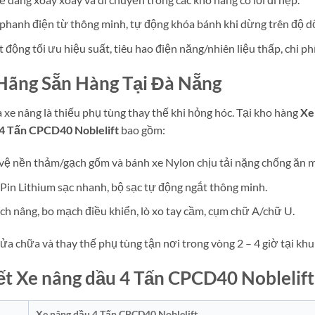
phanh điện từ thông minh, tự động khóa bánh khi dừng trên độ dố
động tối ưu hiệu suất, tiêu hao điện năng/nhiên liệu thấp, chi ph
 Hãng Sẵn Hàng Tại Đà Nẵng
xe nâng là thiếu phụ tùng thay thế khi hỏng hóc. Tại kho hàng
Xe
 4 Tấn CPCD40 Noblelift
bao gồm:
 vệ nền thảm/gạch gốm và bánh xe Nylon chịu tải nặng chống ăn 
, Pin Lithium sạc nhanh, bộ sạc tự động ngắt thông minh.
ích nâng, bo mạch điều khiển, lò xo tay cầm, cụm chữ A/chữ U.
ửa chữa và thay thế phụ tùng tận nơi trong vòng 2 – 4 giờ tại kh
iết Xe nâng dầu 4 Tấn CPCD40 Noblelift
Xe nâng dầu 4 Tấn CPCD40 Noblelift