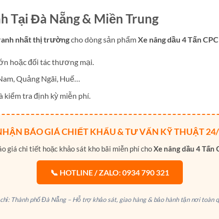
nh Tại Đà Nẵng & Miền Trung
ranh nhất thị trường
cho dòng sản phẩm
Xe nâng dầu 4 Tấn CPC
ớn hoặc đối tác thương mại.
 Nam, Quảng Ngãi, Huế…
 kiểm tra định kỳ miễn phí.
NHẬN BÁO GIÁ CHIẾT KHẤU & TƯ VẤN KỸ THUẬT 24/
 giá chi tiết hoặc khảo sát kho bãi miễn phí cho
Xe nâng dầu 4 Tấn 
📞 HOTLINE / ZALO: 0934 790 321
 chỉ: Thành phố Đà Nẵng – Hỗ trợ khảo sát, giao hàng & bảo hành tận nơi toàn q