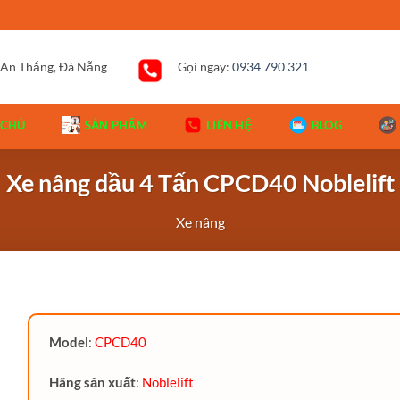
 An Thắng, Đà Nẵng
Gọi ngay:
0934 790 321
 CHỦ
SẢN PHẨM
LIÊN HỆ
BLOG
Xe nâng dầu 4 Tấn CPCD40 Noblelift
Xe nâng
Model
:
CPCD40
Hãng sản xuất
:
Noblelift