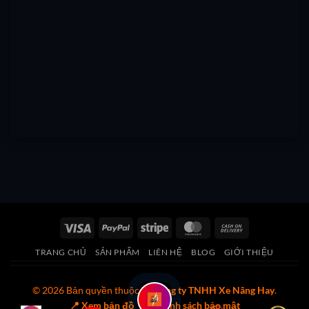
Visa
PayPal
Stripe
MasterCard
Cash
On
TRANG CHỦ
SẢN PHẨM
LIÊN HỆ
BLOG
GIỚI THIỆU
Delivery
© 2026 Bản quyền thuộc về
Công ty TNHH Xe Nâng Hay
.
📍 Xem bản đồ
🔒 Chính sách bảo mật