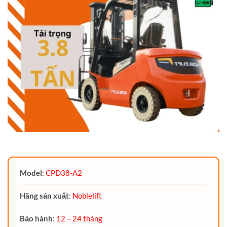
Model
:
CPD38-A2
Hãng sản xuất
:
Noblelift
Bảo hành
:
12 – 24 tháng