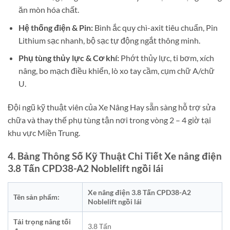
ăn mòn hóa chất.
Hệ thống điện & Pin:
Bình ắc quy chì-axit tiêu chuẩn, Pin
Lithium sạc nhanh, bộ sạc tự động ngắt thông minh.
Phụ tùng thủy lực & Cơ khí:
Phớt thủy lực, ti bơm, xích
nâng, bo mạch điều khiển, lò xo tay cầm, cụm chữ A/chữ
U.
Đội ngũ kỹ thuật viên của Xe Nâng Hay sẵn sàng hỗ trợ sửa
chữa và thay thế phụ tùng tận nơi trong vòng 2 – 4 giờ tại
khu vực Miền Trung.
4. Bảng Thông Số Kỹ Thuật Chi Tiết Xe nâng điện
3.8 Tấn CPD38-A2 Noblelift ngồi lái
Xe nâng điện 3.8 Tấn CPD38-A2
Tên sản phẩm:
Noblelift ngồi lái
Tải trọng nâng tối
3.8 Tấn