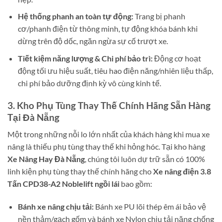
Hệ thống phanh an toàn tự động:
Trang bị phanh
cơ/phanh điện từ thông minh, tự động khóa bánh khi
dừng trên độ dốc, ngăn ngừa sự cố trượt xe.
Tiết kiệm năng lượng & Chi phí bảo trì:
Động cơ hoạt
động tối ưu hiệu suất, tiêu hao điện năng/nhiên liệu thấp,
chi phí bảo dưỡng định kỳ vô cùng kinh tế.
3. Kho Phụ Tùng Thay Thế Chính Hãng Sẵn Hàng
Tại Đà Nẵng
Một trong những nỗi lo lớn nhất của khách hàng khi mua xe
nâng là thiếu phụ tùng thay thế khi hỏng hóc. Tại kho hàng
Xe Nâng Hay Đà Nẵng
, chúng tôi luôn dự trữ sẵn có 100%
linh kiện phụ tùng thay thế chính hãng cho
Xe nâng điện 3.8
Tấn CPD38-A2 Noblelift ngồi lái
bao gồm:
Bánh xe nâng chịu tải:
Bánh xe PU lõi thép êm ái bảo vệ
nền thảm/gạch gốm và bánh xe Nylon chịu tải nặng chống