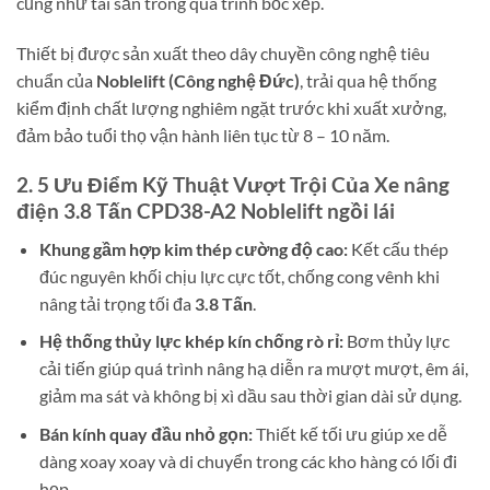
cũng như tài sản trong quá trình bốc xếp.
Thiết bị được sản xuất theo dây chuyền công nghệ tiêu
chuẩn của
Noblelift (Công nghệ Đức)
, trải qua hệ thống
kiểm định chất lượng nghiêm ngặt trước khi xuất xưởng,
đảm bảo tuổi thọ vận hành liên tục từ 8 – 10 năm.
2. 5 Ưu Điểm Kỹ Thuật Vượt Trội Của Xe nâng
điện 3.8 Tấn CPD38-A2 Noblelift ngồi lái
Khung gầm hợp kim thép cường độ cao:
Kết cấu thép
đúc nguyên khối chịu lực cực tốt, chống cong vênh khi
nâng tải trọng tối đa
3.8 Tấn
.
Hệ thống thủy lực khép kín chống rò rỉ:
Bơm thủy lực
cải tiến giúp quá trình nâng hạ diễn ra mượt mượt, êm ái,
giảm ma sát và không bị xì dầu sau thời gian dài sử dụng.
Bán kính quay đầu nhỏ gọn:
Thiết kế tối ưu giúp xe dễ
dàng xoay xoay và di chuyển trong các kho hàng có lối đi
hẹp.