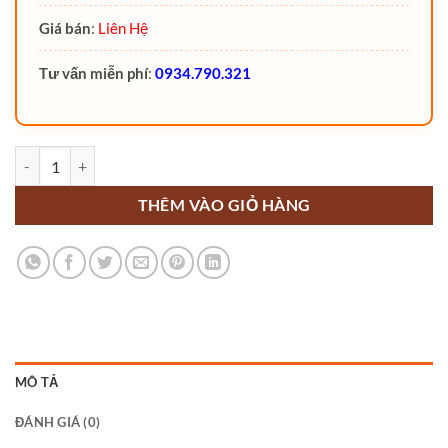
Giá bán
:
Liên Hệ
Tư vấn miễn phí
:
0934.790.321
Xe nâng điện 3.8 Tấn CPD38-A2 Noblelift ngồi lái số lượng
THÊM VÀO GIỎ HÀNG
MÔ TẢ
ĐÁNH GIÁ (0)