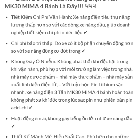
MK30 MiMA 4 Bánh Là Đây!!! ☟☟☟
Tiết Kiệm Chi Phí Vận Hành: Xe nâng điện tiêu thụ năng
lượng thấp hơn so với các dòng xe nâng dầu, giúp doanh
nghiệp tiết kiệm chi phí nhiên liệu ✔
Chi phí bảo trì thấp: Do xe có ít bộ phận chuyển động hơn
so với xe nâng động cơ đốt trong ✔
Không Gây Ô Nhiễm: Không phát thải khí độc hại trong
khi vận hành, phù hợp với môi trường làm việc trong nhà,
nhà máy dược phẩm – nhà máy thực phẩm – nhà máy sản
xuất linh kiện điện tử,… Với tuỳ chọn Pin Lithium sạc
nhanh, xe nâng điện 3 Tấn MK30 MiMA 4 bánh hoàn toàn
không phát xạ khí độc trong lúc sạc pin như phiên bản pin
acid-chì ✔
Hoạt động êm ái, không gây tiếng ồn lớn như xe nâng dầu
✔
Thiết Kế Mạnh Mẽ, Hiệu Suất Cao: Phù hợp cho những