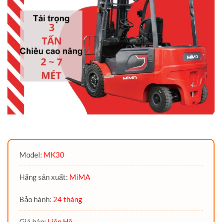
Model:
MK30
Hãng sản xuất:
MiMA
Bảo hành:
24 tháng
Giá bán:
Liên Hệ