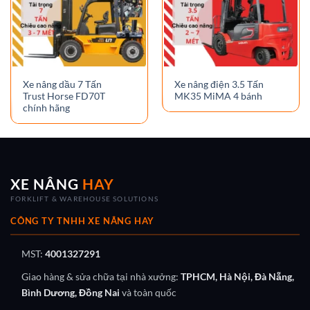
Xe nâng dầu 7 Tấn
Xe nâng điện 3.5 Tấn
Trust Horse FD70T
MK35 MiMA 4 bánh
chính hãng
XE NÂNG
HAY
FORKLIFT & WAREHOUSE SOLUTIONS
CÔNG TY TNHH XE NÂNG HAY
MST:
4001327291
Giao hàng & sửa chữa tại nhà xưởng:
TPHCM, Hà Nội, Đà Nẵng,
Bình Dương, Đồng Nai
và toàn quốc