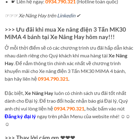
☛ Liên hệ ngay:
0934.790.321
(Hotline toàn quốc)
☞☞☞ Xe Nâng Hay trên
Linkedin
✔
>>> Ưu đãi khi mua Xe nâng điện 3 Tấn MK30
MiMA 4 bánh tại Xe Nâng Hay hôm nay!!!
Ở mỗi thời điểm sẽ có các chương trình ưu đãi hấp dẫn khác
nhau dành riêng cho Quý khách khi mua hàng tại
Xe Nâng
Hay
. Để nắm thông tin chính xác nhất về chương trình
khuyến mãi cho Xe nâng điện 3 Tấn MK30 MiMA 4 bánh,
bạn hãy liên hệ
0934.790.321
.
Đặc biệt,
Xe Nâng Hay
luôn có chính sách ưu đãi tốt nhất
dành cho Đại lý. Để trao đổi hoặc nhận báo giá Đại lý, Quý
anh chị vui lòng liện hệ
0934.790.321
,
hoặc bấm vào nút
Đăng ký đại lý
ngay trên phần Menu của website nhé! ☺☺
☺
>>> Thay lời cám ơn ❤❤❤