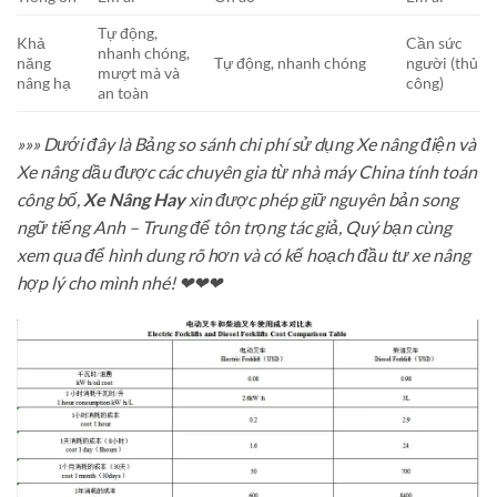
Tự động,
Khả
Cần sức
nhanh chóng,
năng
Tự động, nhanh chóng
người (thủ
mượt mà và
nâng hạ
công)
an toàn
»»» Dưới đây là Bảng so sánh chi phí sử dụng Xe nâng điện và
Xe nâng dầu được các chuyên gia từ nhà máy China tính toán
công bố,
Xe Nâng Hay
xin được phép giữ nguyên bản song
ngữ tiếng Anh – Trung để tôn trọng tác giả, Quý bạn cùng
xem qua để hình dung rõ hơn và có kế hoạch đầu tư xe nâng
hợp lý cho mình nhé! ❤❤❤