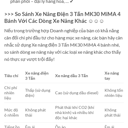
phân phối – đại lý hàng hoá, … ✔
>>> So Sánh Xe Nâng Điện 3 Tấn MK30 MiMA 4
Bánh Với Các Dòng Xe Nâng Khác ☺☺☺
Nếu trong trường hợp Doanh nghiệp của bạn có khả năng
cân đối chi phí đầu tư cho hạng mục xe nâng, các bạn hãy cân
nhắc sử dụng Xe nâng điện 3 Tấn MK30 MiMA 4 bánh nhé,
so sánh dòng xe nâng này với các loại xe nâng khác cho thấy
nó thực sự vượt trội đấy!
Xe nâng điện
Xe nâng
Tiêu chí
Xe nâng dầu 3 Tấn
3 Tấn
tay
Chi phí
Thấp (sử dụng
Không tốn
nhiên
Cao (sử dụng dầu diesel)
điện)
nhiên liệu
liệu
Phát thải khí CO2 (khí
Mức độ
Không phát
Không
nhà kính) và nhiều khí
ô nhiễm
thải
phát thải
độc hại khác
Tiếng ồn
Êm ái
Ồn ào
Êm ái