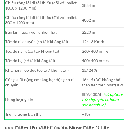
Chiều rộng lối đi tối thiểu (đối với pallet
3884 mm
1000 x 1200 mm)
Chiều rộng lối đi tối thiểu (đối với pallet
4082 mm
800 x 1200 mm)
Bán kính quay vòng nhỏ nhất
2220 mm
Tốc độ di chuyển (có tải/ không tải)
12/ 13 Km/h
Tốc độ nâng (có tải/ không tải)
260/ 400 mm/s
Tốc độ hạ (có tải/ không tải)
400/ 400 mm/s
Khả năng leo dốc (có tải/ không tải)
15/ 24 %
Công suất động cơ nâng hạ/ động cơ di
16/ 15 (AC không chổi
chuyển
than tiên tiến nhất) Kw
80V/400Ah
(có options
Dung lượng pin
tuỳ chọn pin Lithium
sạc nhanh ✔)
Trọng lượng bản thân
– Kg
>>> Điểm Ưu Việt Của Xe Nâng Điện 3 Tấn