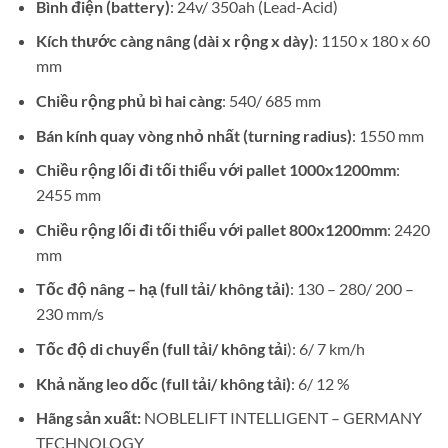
Bình điện (battery)
: 24v/ 350ah (Lead-Acid)
Kích thước càng nâng (dài x rộng x dày)
: 1150 x 180 x 60
mm
Chiều rộng phủ bì hai càng
: 540/ 685 mm
Bán kính quay vòng nhỏ nhất (turning radius)
: 1550 mm
Chiều rộng lối đi tối thiểu với pallet 1000x1200mm
:
2455 mm
Chiều rộng lối đi tối thiểu với pallet 800x1200mm
: 2420
mm
Tốc độ nâng – hạ (full tải/ không tải)
: 130 – 280/ 200 –
230 mm/s
Tốc độ di chuyển (full tải/ không tải
): 6/ 7 km/h
Khả năng leo dốc (full tải/ không tải)
: 6/ 12 %
Hãng sản xuất:
NOBLELIFT INTELLIGENT – GERMANY
TECHNOLOGY