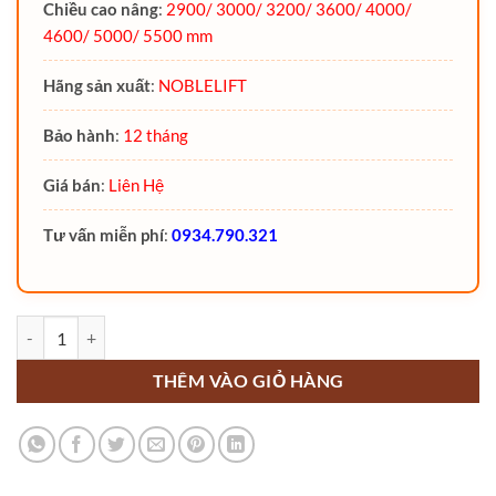
Chiều cao nâng
:
2900/ 3000/ 3200/ 3600/ 4000/
4600/ 5000/ 5500 mm
Hãng sản xuất
:
NOBLELIFT
Bảo hành
:
12 tháng
Giá bán
:
Liên Hệ
Tư vấn miễn phí
:
0934.790.321
Xe nâng điện đứng lái 2 tấn Noblelift PS20N số lượng
THÊM VÀO GIỎ HÀNG