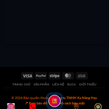
Visa
PayPal
Stripe
MasterCard
Cash
On
TRANG CHỦ
SẢN PHẨM
LIÊN HỆ
BLOG
GIỚI THIỆU
Delivery
© 2026 Bản quyền thuộc về
Công ty TNHH Xe Nâng Hay
.
📍 Xem bản đồ
🔒 Chính sách bảo mật