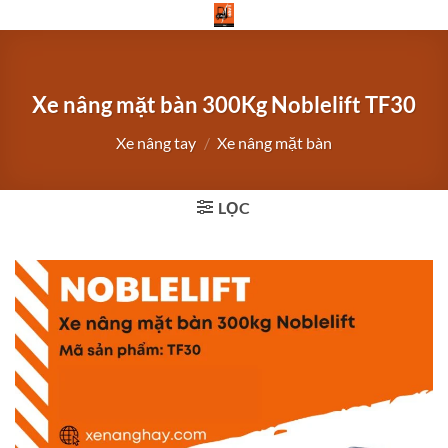
Bỏ
qua
nội
dung
Xe nâng mặt bàn 300Kg Noblelift TF30
Xe nâng tay
/
Xe nâng mặt bàn
LỌC