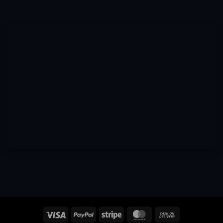
Visa
PayPal
Stripe
MasterCard
Cash