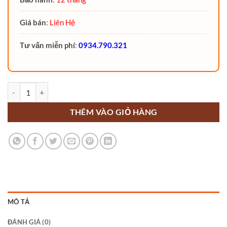
Giá bán
:
Liên Hệ
Tư vấn miễn phí
:
0934.790.321
Xe nâng mặt bàn 300Kg Noblelift TF30 số lượng
THÊM VÀO GIỎ HÀNG
MÔ TẢ
ĐÁNH GIÁ (0)