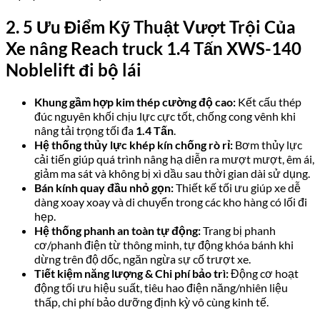
2. 5 Ưu Điểm Kỹ Thuật Vượt Trội Của
Xe nâng Reach truck 1.4 Tấn XWS-140
Noblelift đi bộ lái
Khung gầm hợp kim thép cường độ cao:
Kết cấu thép
đúc nguyên khối chịu lực cực tốt, chống cong vênh khi
nâng tải trọng tối đa
1.4 Tấn
.
Hệ thống thủy lực khép kín chống rò rỉ:
Bơm thủy lực
cải tiến giúp quá trình nâng hạ diễn ra mượt mượt, êm ái,
giảm ma sát và không bị xì dầu sau thời gian dài sử dụng.
Bán kính quay đầu nhỏ gọn:
Thiết kế tối ưu giúp xe dễ
dàng xoay xoay và di chuyển trong các kho hàng có lối đi
hẹp.
Hệ thống phanh an toàn tự động:
Trang bị phanh
cơ/phanh điện từ thông minh, tự động khóa bánh khi
dừng trên độ dốc, ngăn ngừa sự cố trượt xe.
Tiết kiệm năng lượng & Chi phí bảo trì:
Động cơ hoạt
động tối ưu hiệu suất, tiêu hao điện năng/nhiên liệu
thấp, chi phí bảo dưỡng định kỳ vô cùng kinh tế.