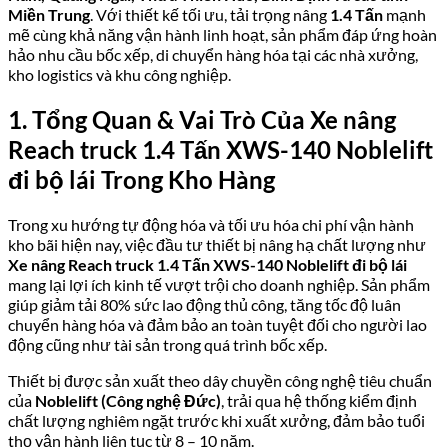
bộ
Miền Trung
. Với thiết kế tối ưu, tải trọng nâng
1.4 Tấn
mạnh
lái
mẽ cùng khả năng vận hành linh hoạt, sản phẩm đáp ứng hoàn
số
hảo nhu cầu bốc xếp, di chuyển hàng hóa tại các nhà xưởng,
lượng
kho logistics và khu công nghiệp.
1. Tổng Quan & Vai Trò Của Xe nâng
Reach truck 1.4 Tấn XWS-140 Noblelift
đi bộ lái Trong Kho Hàng
Trong xu hướng tự động hóa và tối ưu hóa chi phí vận hành
kho bãi hiện nay, việc đầu tư thiết bị nâng hạ chất lượng như
Xe nâng Reach truck 1.4 Tấn XWS-140 Noblelift đi bộ lái
mang lại lợi ích kinh tế vượt trội cho doanh nghiệp. Sản phẩm
giúp giảm tải 80% sức lao động thủ công, tăng tốc độ luân
chuyển hàng hóa và đảm bảo an toàn tuyệt đối cho người lao
động cũng như tài sản trong quá trình bốc xếp.
Thiết bị được sản xuất theo dây chuyền công nghệ tiêu chuẩn
của
Noblelift (Công nghệ Đức)
, trải qua hệ thống kiểm định
chất lượng nghiêm ngặt trước khi xuất xưởng, đảm bảo tuổi
thọ vận hành liên tục từ 8 – 10 năm.