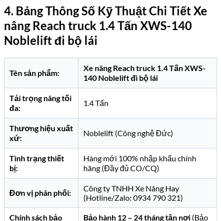
4. Bảng Thông Số Kỹ Thuật Chi Tiết Xe
nâng Reach truck 1.4 Tấn XWS-140
Noblelift đi bộ lái
Xe nâng Reach truck 1.4 Tấn XWS-
Tên sản phẩm:
140 Noblelift đi bộ lái
Tải trọng nâng tối
1.4 Tấn
đa:
Thương hiệu xuất
Noblelift (Công nghệ Đức)
xứ:
Tình trạng thiết
Hàng mới 100% nhập khẩu chính
bị:
hãng (Đầy đủ CO/CQ)
Công ty TNHH Xe Nâng Hay
Đơn vị phân phối:
(Hotline/Zalo: 0934 790 321)
Chính sách bảo
Bảo hành 12 – 24 tháng tận nơi
(Bảo