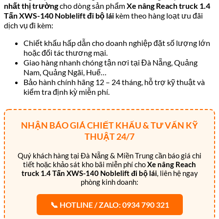
nhất thị trường
cho dòng sản phẩm
Xe nâng Reach truck 1.4
Tấn XWS-140 Noblelift đi bộ lái
kèm theo hàng loạt ưu đãi
dịch vụ đi kèm:
Chiết khấu hấp dẫn cho doanh nghiệp đặt số lượng lớn
hoặc đối tác thương mại.
Giao hàng nhanh chóng tận nơi tại Đà Nẵng, Quảng
Nam, Quảng Ngãi, Huế…
Bảo hành chính hãng 12 – 24 tháng, hỗ trợ kỹ thuật và
kiểm tra định kỳ miễn phí.
NHẬN BÁO GIÁ CHIẾT KHẤU & TƯ VẤN KỸ
THUẬT 24/7
Quý khách hàng tại Đà Nẵng & Miền Trung cần báo giá chi
tiết hoặc khảo sát kho bãi miễn phí cho
Xe nâng Reach
truck 1.4 Tấn XWS-140 Noblelift đi bộ lái
, liên hệ ngay
phòng kinh doanh:
📞 HOTLINE / ZALO: 0934 790 321