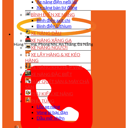
Xe nâng điện ngồi lái
Xe nâng bán tự động
BÌNH ĐIỆN XE NÂNG
Bình điện axit chì
Bình điện Lithium
XE NÂNG DẦU
XE NÂNG XĂNG GA
Hùng Vương, Phong Nhị, An Thắng, Đà Nẵng
XE NÂNG NGƯỜI
XE LẤY HÀNG & XE KÉO
HÀNG
XE NÂNG KHO HẸP VNA
XE NÂNG ĐẶC BIỆT
MÁY QUÉT SÀN & MÁY CHÀ
SÀN
PHỤ KIỆN XE NÂNG
PHỤ TÙNG
Lốp xe nâng
Vòng bi bạc đạn
Dầu mỡ nhờn