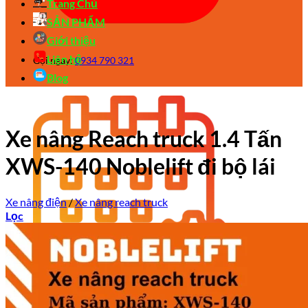
Trang Chủ
SẢN PHẨM
Giới thiệu
Liên hệ
Gọi ngay:
0934 790 321
Blog
Xe nâng Reach truck 1.4 Tấn
XWS-140 Noblelift đi bộ lái
Xe nâng điện
/
Xe nâng reach truck
Lọc