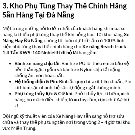
3. Kho Phụ Tùng Thay Thế Chính Hãng
Sẵn Hàng Tại Đà Nẵng
Một trong những nỗi lo lớn nhất của khách hàng khi mua xe
nâng là thiếu phụ tùng thay thế khi hỏng hóc. Tại kho hàng
Xe
Nâng Hay Đà Nẵng
, chúng tôi luôn dự trữ sẵn có 100% linh
kiện phụ tùng thay thế chính hãng cho
Xe nâng Reach truck
1.4 Tấn XWS-140 Noblelift đi bộ lái
bao gồm:
Bánh xe nâng chịu tải:
Bánh xe PU lõi thép êm ái bảo vệ
nền thảm/gạch gốm và bánh xe Nylon chịu tải nặng
chống ăn mòn hóa chất.
Hệ thống điện & Pin:
Bình ắc quy chì-axit tiêu chuẩn, Pin
Lithium sạc nhanh, bộ sạc tự động ngắt thông minh.
Phụ tùng thủy lực & Cơ khí:
Phớt thủy lực, ti bơm, xích
nâng, bo mạch điều khiển, lò xo tay cầm, cụm chữ A/chữ
U.
Đội ngũ kỹ thuật viên của Xe Nâng Hay sẵn sàng hỗ trợ sửa
chữa và thay thế phụ tùng tận nơi trong vòng 2 – 4 giờ tại khu
vực Miền Trung.