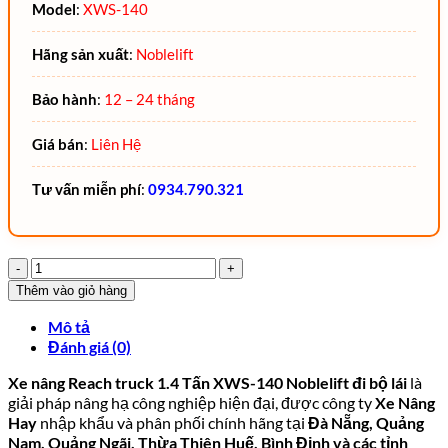
Model
:
XWS-140
Hãng sản xuất
:
Noblelift
Bảo hành
:
12 – 24 tháng
Giá bán
:
Liên Hệ
Tư vấn miễn phí
:
0934.790.321
Xe
nâng
Thêm vào giỏ hàng
Reach
truck
Mô tả
1.4
Đánh giá (0)
Tấn
XWS-
Xe nâng Reach truck 1.4 Tấn XWS-140 Noblelift đi bộ lái
là
140
giải pháp nâng hạ công nghiệp hiện đại, được công ty
Xe Nâng
Noblelift
Hay
nhập khẩu và phân phối chính hãng tại
Đà Nẵng, Quảng
đi
Nam, Quảng Ngãi, Thừa Thiên Huế, Bình Định và các tỉnh