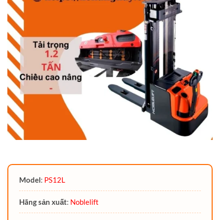
Model
:
PS12L
Hãng sản xuất
:
Noblelift