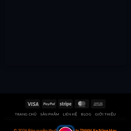
Visa
PayPal
Stripe
MasterCard
Cash
On
TRANG CHỦ
SẢN PHẨM
LIÊN HỆ
BLOG
GIỚI THIỆU
Delivery
© 2026 Bản quyền thuộc về
Công ty TNHH Xe Nâng Hay
.