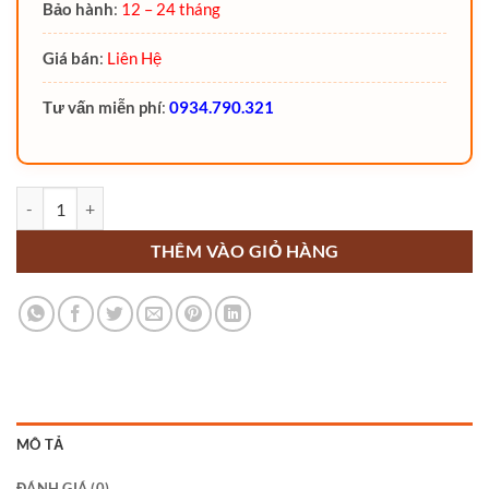
Bảo hành
:
12 – 24 tháng
Giá bán
:
Liên Hệ
Tư vấn miễn phí
:
0934.790.321
Xe nâng tay điện cao PS12L Noblelift đi bộ lái số lượng
THÊM VÀO GIỎ HÀNG
MÔ TẢ
ĐÁNH GIÁ (0)