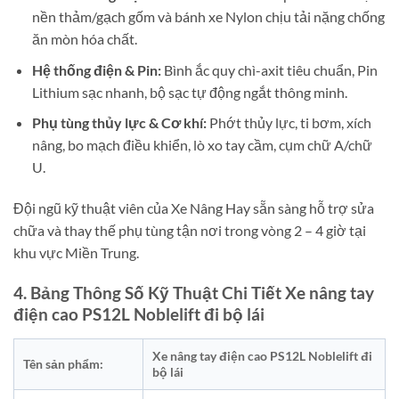
nền thảm/gạch gốm và bánh xe Nylon chịu tải nặng chống
ăn mòn hóa chất.
Hệ thống điện & Pin:
Bình ắc quy chì-axit tiêu chuẩn, Pin
Lithium sạc nhanh, bộ sạc tự động ngắt thông minh.
Phụ tùng thủy lực & Cơ khí:
Phớt thủy lực, ti bơm, xích
nâng, bo mạch điều khiển, lò xo tay cầm, cụm chữ A/chữ
U.
Đội ngũ kỹ thuật viên của Xe Nâng Hay sẵn sàng hỗ trợ sửa
chữa và thay thế phụ tùng tận nơi trong vòng 2 – 4 giờ tại
khu vực Miền Trung.
4. Bảng Thông Số Kỹ Thuật Chi Tiết Xe nâng tay
điện cao PS12L Noblelift đi bộ lái
Xe nâng tay điện cao PS12L Noblelift đi
Tên sản phẩm:
bộ lái