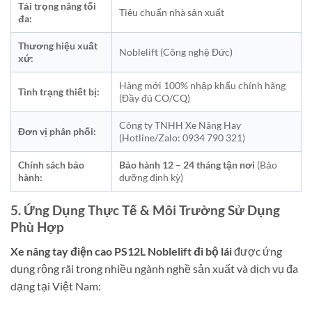
Tải trọng nâng tối
Tiêu chuẩn nhà sản xuất
đa:
Thương hiệu xuất
Noblelift (Công nghệ Đức)
xứ:
Hàng mới 100% nhập khẩu chính hãng
Tình trạng thiết bị:
(Đầy đủ CO/CQ)
Công ty TNHH Xe Nâng Hay
Đơn vị phân phối:
(Hotline/Zalo: 0934 790 321)
Chính sách bảo
Bảo hành 12 – 24 tháng tận nơi
(Bảo
hành:
dưỡng định kỳ)
5. Ứng Dụng Thực Tế & Môi Trường Sử Dụng
Phù Hợp
Xe nâng tay điện cao PS12L Noblelift đi bộ lái
được ứng
dụng rộng rãi trong nhiều ngành nghề sản xuất và dịch vụ đa
dạng tại Việt Nam: