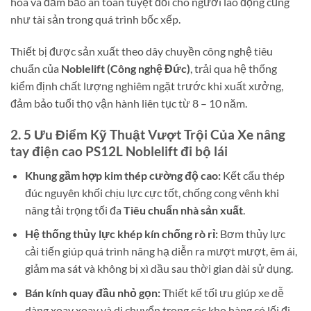
hóa và đảm bảo an toàn tuyệt đối cho người lao động cũng
như tài sản trong quá trình bốc xếp.
Thiết bị được sản xuất theo dây chuyền công nghệ tiêu
chuẩn của
Noblelift (Công nghệ Đức)
, trải qua hệ thống
kiểm định chất lượng nghiêm ngặt trước khi xuất xưởng,
đảm bảo tuổi thọ vận hành liên tục từ 8 – 10 năm.
2. 5 Ưu Điểm Kỹ Thuật Vượt Trội Của Xe nâng
tay điện cao PS12L Noblelift đi bộ lái
Khung gầm hợp kim thép cường độ cao:
Kết cấu thép
đúc nguyên khối chịu lực cực tốt, chống cong vênh khi
nâng tải trọng tối đa
Tiêu chuẩn nhà sản xuất
.
Hệ thống thủy lực khép kín chống rò rỉ:
Bơm thủy lực
cải tiến giúp quá trình nâng hạ diễn ra mượt mượt, êm ái,
giảm ma sát và không bị xì dầu sau thời gian dài sử dụng.
Bán kính quay đầu nhỏ gọn:
Thiết kế tối ưu giúp xe dễ
dàng xoay xoay và di chuyển trong các kho hàng có lối đi