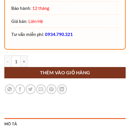
Bảo hành
:
12 tháng
Giá bán
:
Liên Hệ
Tư vấn miễn phí
:
0934.790.321
Xe nâng tay điện thấp 1.5 tấn Noblelift PTE15QA số lượng
THÊM VÀO GIỎ HÀNG
MÔ TẢ