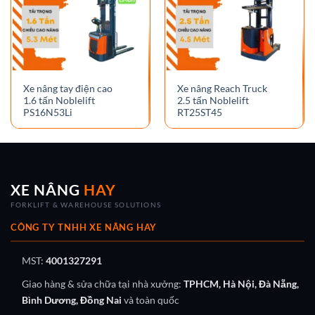
Xe nâng tay điện cao
Xe nâng Reach Truck
1.6 tấn Noblelift
2.5 tấn Noblelift
PS16N53Li
RT25ST45
XE NÂNG
HAY
FORKLIFT & WAREHOUSE SOLUTIONS
CÔNG TY TNHH XE NÂNG HAY
MST:
4001327291
Giao hàng & sửa chữa tại nhà xưởng:
TPHCM, Hà Nội, Đà Nẵng,
Bình Dương, Đồng Nai
và toàn quốc