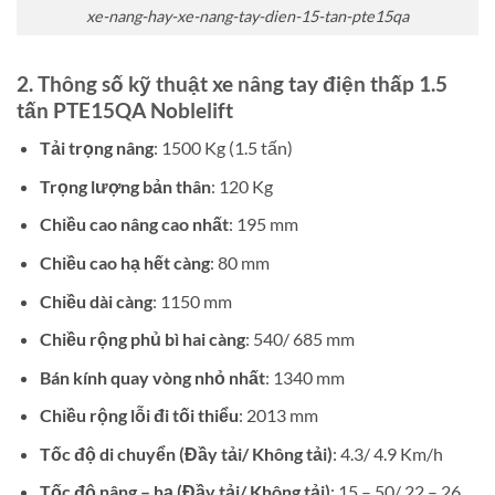
xe-nang-hay-xe-nang-tay-dien-15-tan-pte15qa
2. Thông số kỹ thuật xe nâng tay điện thấp 1.5
tấn PTE15QA Noblelift
Tải trọng nâng
: 1500 Kg (1.5 tấn)
Trọng lượng bản thân
: 120 Kg
Chiều cao nâng cao nhất
: 195 mm
Chiều cao hạ hết càng
: 80 mm
Chiều dài càng
: 1150 mm
Chiều rộng phủ bì hai càng
: 540/ 685 mm
Bán kính quay vòng nhỏ nhất
: 1340 mm
Chiều rộng lỗi đi tối thiểu
: 2013 mm
Tốc độ di chuyển (Đầy tải/ Không tải)
: 4.3/ 4.9 Km/h
Tốc độ nâng – hạ (Đầy tải/ Không tải)
: 15 – 50/ 22 – 26