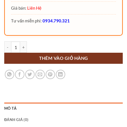
Giá bán:
Liên Hệ
Tư vấn miễn phí:
0934.790.321
Xe nâng tay điện thấp đứng lái 4 Tấn ME40 số lượng
THÊM VÀO GIỎ HÀNG
MÔ TẢ
ĐÁNH GIÁ (0)