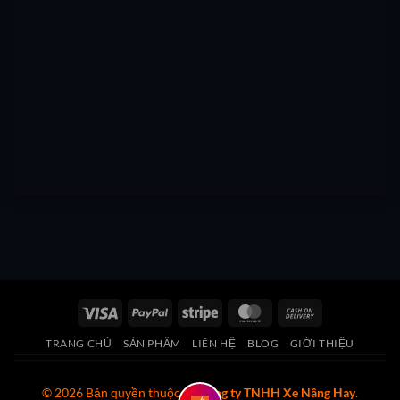
Visa
PayPal
Stripe
MasterCard
Cash
On
TRANG CHỦ
SẢN PHẨM
LIÊN HỆ
BLOG
GIỚI THIỆU
Delivery
© 2026 Bản quyền thuộc về
Công ty TNHH Xe Nâng Hay
.