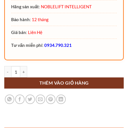
Hãng sản xuất
:
NOBLELIFT INTELLIGENT
Bảo hành
:
12 tháng
Giá bán
:
Liên Hệ
Tư vấn miễn phí
:
0934.790.321
Xe nâng tay Inox 2.5 tấn Noblelift - ACS25 số lượng
THÊM VÀO GIỎ HÀNG