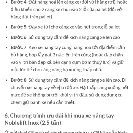
Bước 4
: Đặt hàng hoá lên càng xe (đối với hàng rời), hoặc
điều khiển cho 2 càng xe chui vào 2 lỗ của pallet (đối với
hàng đặt trên pallet)
Bước 5
: Đẩy xe tới cho càng xe vào hết trong lỗ pallet
Bước 6
: Sử dụng tay cầm để kích nâng càng xe lên cao
Bước 7
: Kéo xe nâng tay cùng hàng hoá tới địa điểm cần
bỏ hàng, bóp lẫy gạt 3 nấc lên trên cùng (hoặc đạp chân
vào vị trí bàn đạp xả bên cạnh cụm bơm thuỷ lực) và giữ
một lúc để cho càng nâng hạ xuống thấp nhất
Bước 8
: Sử dụng tay cầm để kích nâng càng xe lên cao. Di
chuyển xe nâng tay về vị trí đỗ xe. Hạ thấp càng xuống hết
mức để xe không bị trôi khỏi vị trí đậu, sử dụng dụng cụ
chêm giữ bánh xe nếu cần thiết.
6. Chương trình ưu đãi khi mua xe nâng tay
Noblelift Inox (2.5 tấn)
Ở mỗi thời điểm sẽ có các chương trình ưu đãi hấp dẫn khác