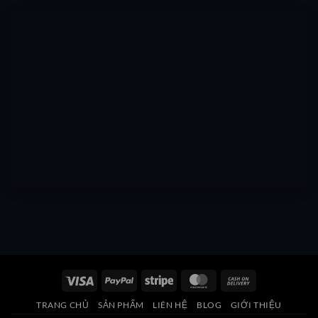
Visa
PayPal
Stripe
MasterCard
Cash
On
TRANG CHỦ
SẢN PHẨM
LIÊN HỆ
BLOG
GIỚI THIỆU
Delivery