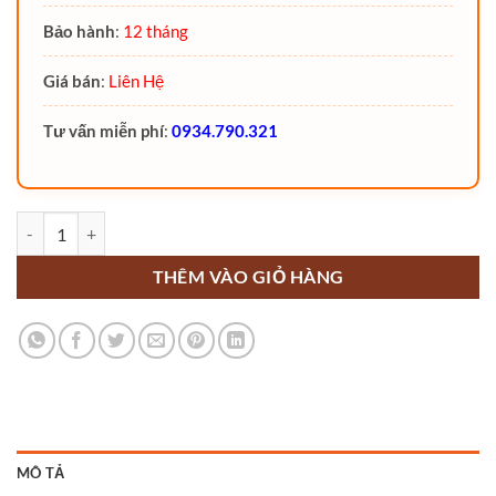
Bảo hành
:
12 tháng
Giá bán
:
Liên Hệ
Tư vấn miễn phí
:
0934.790.321
Xe nâng tay siêu thấp 35mm Noblelift 1 tấn - ACLOW35 số lượng
THÊM VÀO GIỎ HÀNG
MÔ TẢ