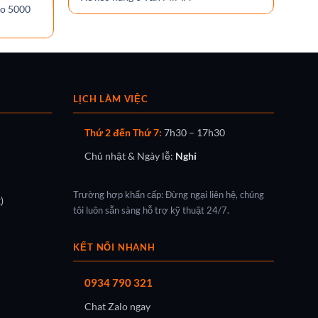
to 5000
đứn
LỊCH LÀM VIỆC
Thứ 2 đến Thứ 7:
7h30 – 17h30
Chủ nhật & Ngày lễ:
Nghỉ
Trường hợp khẩn cấp: Đừng ngại liên hệ, chúng
)
tôi luôn sẵn sàng hỗ trợ kỹ thuật 24/7.
KẾT NỐI NHANH
0934 790 321
Chat Zalo ngay