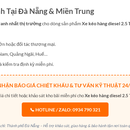
nh Tại Đà Nẵng & Miền Trung
ranh nhất thị trường
cho dòng sản phẩm
Xe kéo hàng diesel 2.5
ớn hoặc đối tác thương mại.
 Nam, Quảng Ngãi, Huế…
 kiểm tra định kỳ miễn phí.
NHẬN BÁO GIÁ CHIẾT KHẤU & TƯ VẤN KỸ THUẬT 24/
 chi tiết hoặc khảo sát kho bãi miễn phí cho
Xe kéo hàng diesel 2.
📞 HOTLINE / ZALO: 0934 790 321
 chỉ: Thành phố Đà Nẵng – Hỗ trợ khảo sát, giao hàng & bảo hành tận nơi toàn q