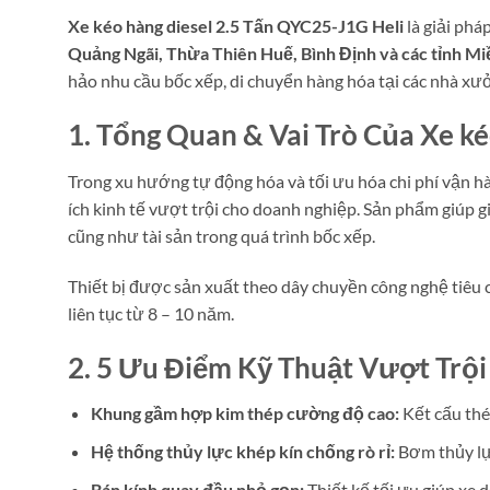
Xe kéo hàng diesel 2.5 Tấn QYC25-J1G Heli
là giải phá
Quảng Ngãi, Thừa Thiên Huế, Bình Định và các tỉnh Mi
hảo nhu cầu bốc xếp, di chuyển hàng hóa tại các nhà xưở
1. Tổng Quan & Vai Trò Của Xe k
Trong xu hướng tự động hóa và tối ưu hóa chi phí vận hà
ích kinh tế vượt trội cho doanh nghiệp. Sản phẩm giúp 
cũng như tài sản trong quá trình bốc xếp.
Thiết bị được sản xuất theo dây chuyền công nghệ tiêu
liên tục từ 8 – 10 năm.
2. 5 Ưu Điểm Kỹ Thuật Vượt Trội
Khung gầm hợp kim thép cường độ cao:
Kết cấu thép
Hệ thống thủy lực khép kín chống rò rỉ:
Bơm thủy lực
Bán kính quay đầu nhỏ gọn:
Thiết kế tối ưu giúp xe d