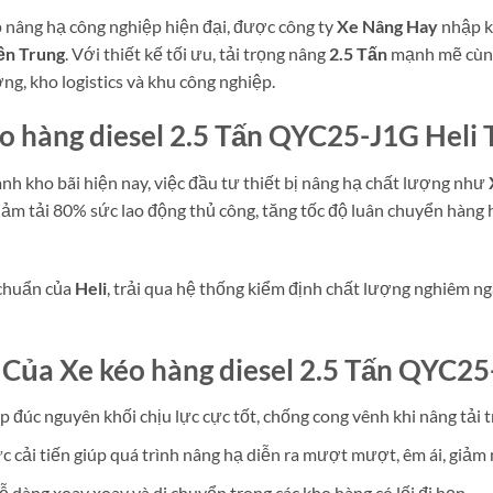
p nâng hạ công nghiệp hiện đại, được công ty
Xe Nâng Hay
nhập k
ền Trung
. Với thiết kế tối ưu, tải trọng nâng
2.5 Tấn
mạnh mẽ cùng
ng, kho logistics và khu công nghiệp.
éo hàng diesel 2.5 Tấn QYC25-J1G Heli
nh kho bãi hiện nay, việc đầu tư thiết bị nâng hạ chất lượng như
giảm tải 80% sức lao động thủ công, tăng tốc độ luân chuyển hàng
 chuẩn của
Heli
, trải qua hệ thống kiểm định chất lượng nghiêm n
 Của Xe kéo hàng diesel 2.5 Tấn QYC25
 đúc nguyên khối chịu lực cực tốt, chống cong vênh khi nâng tải t
 cải tiến giúp quá trình nâng hạ diễn ra mượt mượt, êm ái, giảm m
ễ dàng xoay xoay và di chuyển trong các kho hàng có lối đi hẹp.