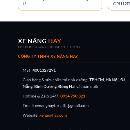
lái
OPH12EK 
XE NÂNG
HAY
FORKLIFT & WAREHOUSE SOLUTIONS
CÔNG TY TNHH XE NÂNG HAY
MST:
4001327291
Giao hàng & sửa chữa tại nhà xưởng:
TPHCM, Hà Nội, Đà
Nẵng, Bình Dương, Đồng Nai
và toàn quốc
Hotline & Zalo 24/7:
0934 790 321
Email:
xenanghayforklift@gmail.com
Website:
xenanghay.com