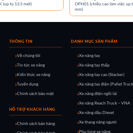
(up to 13.5 mét)
OPH01 (chiều cao làm việc up 
mm)
THÔNG TIN
DANH MỤC SẢN PHẨM
Về chúng tôi
Xe nâng tay
Tin tức xe nâng
Xe nâng tay thấp
Kiến thức xe nâng
Xe nâng tay cao (Stacker)
Tuyển dụng
Xe nâng tay điện (Pallet Truck
Chính sách bảo mật
Xe nâng điện ngồi lái
Xe nâng Reach Truck – VNA
HỖ TRỢ KHÁCH HÀNG
Xe nâng dầu Diesel
Xe thang nâng người
Chính sách bán hàng
Phụ tùng xe nâng
Chính sách bảo hành