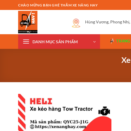
Bỏ
CHÀO MỪNG BẠN GHÉ THĂM XE NÂNG HAY
qua
nội
Hùng Vương, Phong Nhị,
dung
TRANG
DANH MỤC SẢN PHẨM
Xe