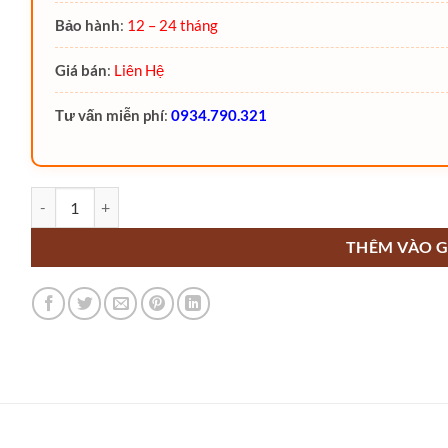
Bảo hành
:
12 – 24 tháng
Giá bán
:
Liên Hệ
Tư vấn miễn phí
:
0934.790.321
Xe kéo hàng diesel 2.5 Tấn QYC25-J1G Heli số lượng
THÊM VÀO G