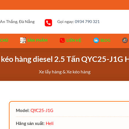
 An Thắng, Đà Nẵng
Gọi ngay:
0934 790 321
 CHỦ
SẢN PHẨM
LIÊN HỆ
BLOG
 kéo hàng diesel 2.5 Tấn QYC25-J1G H
Xe lấy hàng & Xe kéo hàng
Model
:
QYC25-J1G
Hãng sản xuất
:
Heli