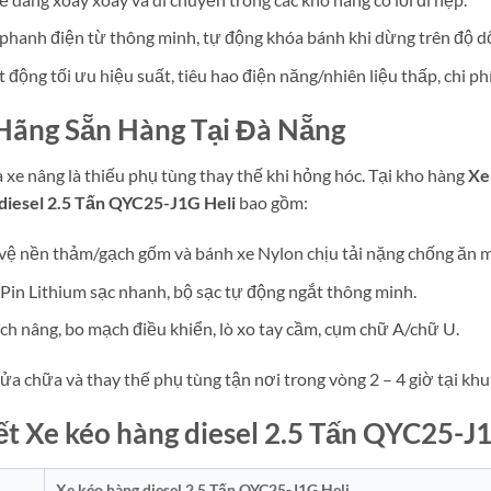
phanh điện từ thông minh, tự động khóa bánh khi dừng trên độ dố
động tối ưu hiệu suất, tiêu hao điện năng/nhiên liệu thấp, chi ph
 Hãng Sẵn Hàng Tại Đà Nẵng
xe nâng là thiếu phụ tùng thay thế khi hỏng hóc. Tại kho hàng
Xe
diesel 2.5 Tấn QYC25-J1G Heli
bao gồm:
 vệ nền thảm/gạch gốm và bánh xe Nylon chịu tải nặng chống ăn 
, Pin Lithium sạc nhanh, bộ sạc tự động ngắt thông minh.
ích nâng, bo mạch điều khiển, lò xo tay cầm, cụm chữ A/chữ U.
ửa chữa và thay thế phụ tùng tận nơi trong vòng 2 – 4 giờ tại kh
ết Xe kéo hàng diesel 2.5 Tấn QYC25-J
Xe kéo hàng diesel 2.5 Tấn QYC25-J1G Heli