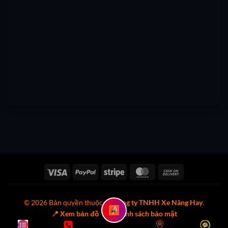
Visa
PayPal
Stripe
MasterCard
Cash
On
Delivery
© 2026 Bản quyền thuộc về
Công ty TNHH Xe Nâng Hay
.
📍 Xem bản đồ
🔒 Chính sách bảo mật