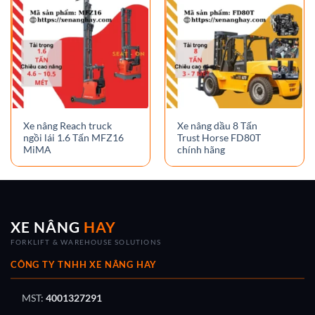
Xe nâng Reach truck
Xe nâng dầu 8 Tấn
ngồi lái 1.6 Tấn MFZ16
Trust Horse FD80T
MiMA
chính hãng
XE NÂNG
HAY
FORKLIFT & WAREHOUSE SOLUTIONS
CÔNG TY TNHH XE NÂNG HAY
MST:
4001327291