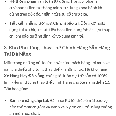
Hệ thống phanh an toàn tự động:
Trang bị phanh
cơ/phanh điện từ thông minh, tự động khóa bánh khi
dừng trên độ dốc, ngăn ngừa sự cố trượt xe.
Tiết kiệm năng lượng & Chi phí bảo trì:
Động cơ hoạt
động tối ưu hiệu suất, tiêu hao điện năng/nhiên liệu thấp,
chi phí bảo dưỡng định kỳ vô cùng kinh tế.
3. Kho Phụ Tùng Thay Thế Chính Hãng Sẵn Hàng
Tại Đà Nẵng
Một trong những nỗi lo lớn nhất của khách hàng khi mua xe
nâng là thiếu phụ tùng thay thế khi hỏng hóc. Tại kho hàng
Xe Nâng Hay Đà Nẵng
, chúng tôi luôn dự trữ sẵn có 100%
linh kiện phụ tùng thay thế chính hãng cho
Xe nâng điện 1.5
Tấn
bao gồm:
Bánh xe nâng chịu tải:
Bánh xe PU lõi thép êm ái bảo vệ
nền thảm/gạch gốm và bánh xe Nylon chịu tải nặng chống
ăn mòn hóa chất.