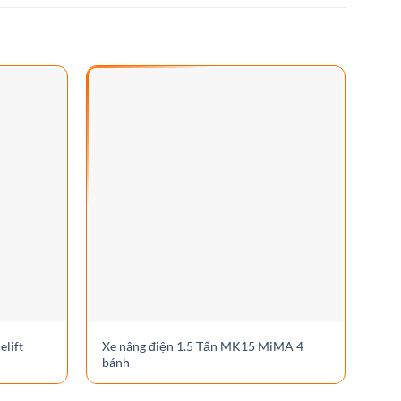
elift
Xe nâng điện 1.5 Tấn MK15 MiMA 4
Xe 
bánh
MF