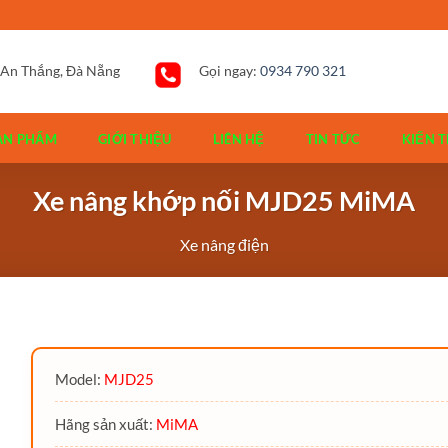
 An Thắng, Đà Nẵng
Gọi ngay:
0934 790 321
ẢN PHẨM
GIỚI THIỆU
LIÊN HỆ
TIN TỨC
KIẾN T
Xe nâng khớp nối MJD25 MiMA
Xe nâng điện
Model:
MJD25
Hãng sản xuất:
MiMA