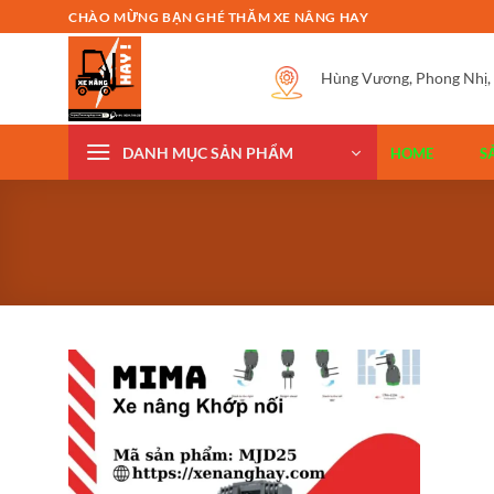
Bỏ
CHÀO MỪNG BẠN GHÉ THĂM XE NÂNG HAY
qua
nội
Hùng Vương, Phong Nhị,
dung
DANH MỤC SẢN PHẨM
HOME
S