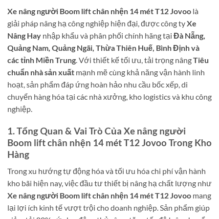
Xe nâng người Boom lift chân nhện 14 mét T12 Jovoo
là
giải pháp nâng hạ công nghiệp hiện đại, được công ty
Xe
Nâng Hay
nhập khẩu và phân phối chính hãng tại
Đà Nẵng,
Quảng Nam, Quảng Ngãi, Thừa Thiên Huế, Bình Định và
các tỉnh Miền Trung
. Với thiết kế tối ưu, tải trọng nâng
Tiêu
chuẩn nhà sản xuất
mạnh mẽ cùng khả năng vận hành linh
hoạt, sản phẩm đáp ứng hoàn hảo nhu cầu bốc xếp, di
chuyển hàng hóa tại các nhà xưởng, kho logistics và khu công
nghiệp.
1. Tổng Quan & Vai Trò Của Xe nâng người
Boom lift chân nhện 14 mét T12 Jovoo Trong Kho
Hàng
Trong xu hướng tự động hóa và tối ưu hóa chi phí vận hành
kho bãi hiện nay, việc đầu tư thiết bị nâng hạ chất lượng như
Xe nâng người Boom lift chân nhện 14 mét T12 Jovoo
mang
lại lợi ích kinh tế vượt trội cho doanh nghiệp. Sản phẩm giúp