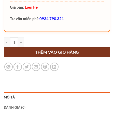
Giá bán
:
Liên Hệ
Tư vấn miễn phí
:
0934.790.321
Xe nâng người Boom lift chân nhện 14 mét T12 Jovoo số lượng
THÊM VÀO GIỎ HÀNG
MÔ TẢ
ĐÁNH GIÁ (0)