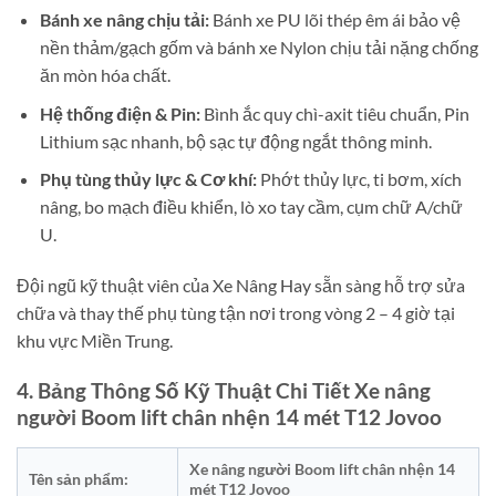
Bánh xe nâng chịu tải:
Bánh xe PU lõi thép êm ái bảo vệ
nền thảm/gạch gốm và bánh xe Nylon chịu tải nặng chống
ăn mòn hóa chất.
Hệ thống điện & Pin:
Bình ắc quy chì-axit tiêu chuẩn, Pin
Lithium sạc nhanh, bộ sạc tự động ngắt thông minh.
Phụ tùng thủy lực & Cơ khí:
Phớt thủy lực, ti bơm, xích
nâng, bo mạch điều khiển, lò xo tay cầm, cụm chữ A/chữ
U.
Đội ngũ kỹ thuật viên của Xe Nâng Hay sẵn sàng hỗ trợ sửa
chữa và thay thế phụ tùng tận nơi trong vòng 2 – 4 giờ tại
khu vực Miền Trung.
4. Bảng Thông Số Kỹ Thuật Chi Tiết Xe nâng
người Boom lift chân nhện 14 mét T12 Jovoo
Xe nâng người Boom lift chân nhện 14
Tên sản phẩm:
mét T12 Jovoo