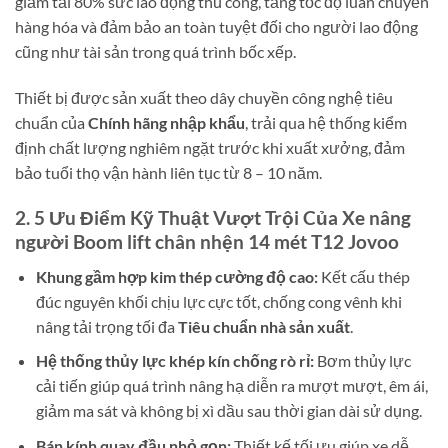
giảm tải 80% sức lao động thủ công, tăng tốc độ luân chuyển
hàng hóa và đảm bảo an toàn tuyệt đối cho người lao động
cũng như tài sản trong quá trình bốc xếp.
Thiết bị được sản xuất theo dây chuyền công nghệ tiêu
chuẩn của
Chính hãng nhập khẩu
, trải qua hệ thống kiểm
định chất lượng nghiêm ngặt trước khi xuất xưởng, đảm
bảo tuổi thọ vận hành liên tục từ 8 – 10 năm.
2. 5 Ưu Điểm Kỹ Thuật Vượt Trội Của Xe nâng
người Boom lift chân nhện 14 mét T12 Jovoo
Khung gầm hợp kim thép cường độ cao:
Kết cấu thép
đúc nguyên khối chịu lực cực tốt, chống cong vênh khi
nâng tải trọng tối đa
Tiêu chuẩn nhà sản xuất
.
Hệ thống thủy lực khép kín chống rò rỉ:
Bơm thủy lực
cải tiến giúp quá trình nâng hạ diễn ra mượt mượt, êm ái,
giảm ma sát và không bị xì dầu sau thời gian dài sử dụng.
Bán kính quay đầu nhỏ gọn:
Thiết kế tối ưu giúp xe dễ