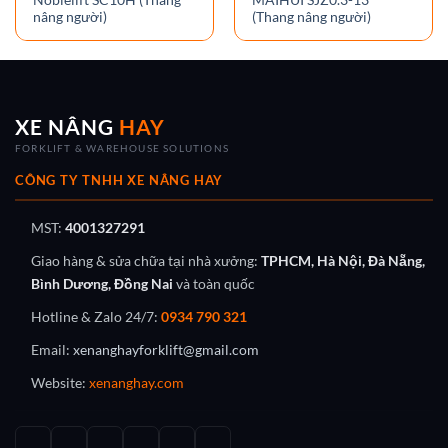
Noblelift SC10H (Thang
MAIHUI SJZ0.3-13
nâng người)
(Thang nâng người)
XE NÂNG
HAY
FORKLIFT & WAREHOUSE SOLUTIONS
CÔNG TY TNHH XE NÂNG HAY
MST:
4001327291
Giao hàng & sửa chữa tại nhà xưởng:
TPHCM, Hà Nội, Đà Nẵng,
Bình Dương, Đồng Nai
và toàn quốc
Hotline & Zalo 24/7:
0934 790 321
Email:
xenanghayforklift@gmail.com
Website:
xenanghay.com