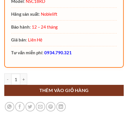
Model
:
NSC18RD
Hãng sản xuất
:
Noblelift
Bảo hành
:
12 – 24 tháng
Giá bán
:
Liên Hệ
Tư vấn miễn phí
:
0934.790.321
Xe nâng người cắt kéo 18 mét NSC18RD Noblelift số lượng
THÊM VÀO GIỎ HÀNG