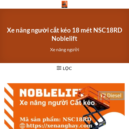
Bỏ
qua
nội
dung
Xe nâng người cắt kéo 18 mét NSC18RD
Noblelift
Xe nâng người
LỌC