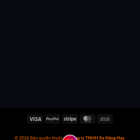
Visa
PayPal
Stripe
MasterCard
Cash
On
Delivery
© 2026 Bản quyền thuộc về
Công ty TNHH Xe Nâng Hay
.