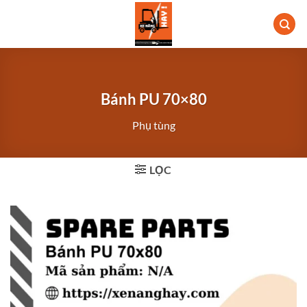
Bỏ
qua
nội
dung
Bánh PU 70×80
Phụ tùng
LỌC