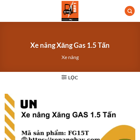
Bỏ
qua
nội
dung
Xe nâng Xăng Gas 1.5 Tấn
Xe nâng
LỌC