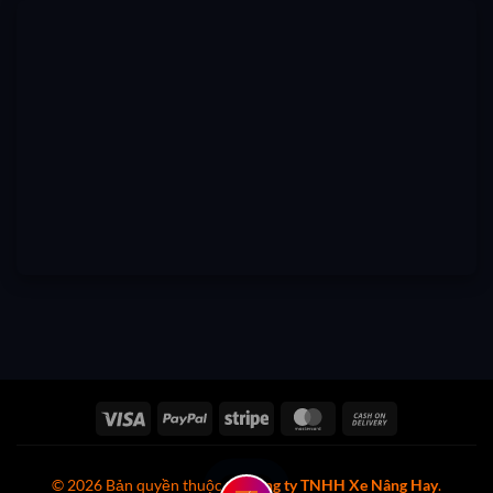
Visa
PayPal
Stripe
MasterCard
Cash
On
Delivery
© 2026 Bản quyền thuộc về
Công ty TNHH Xe Nâng Hay
.