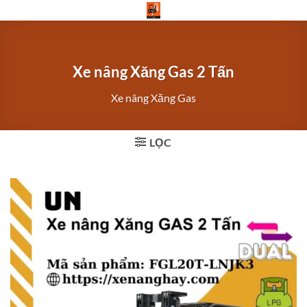
Bỏ
qua
nội
dung
Xe nâng Xăng Gas 2 Tấn
Xe nâng Xăng Gas
LỌC