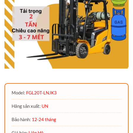
Model:
FGL20T-LNJK3
Hãng sản xuất:
UN
Bảo hành:
12-24 tháng
Giá bán:
Liên Hệ