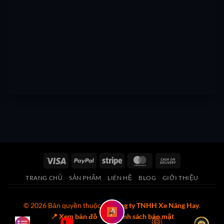
Visa
PayPal
Stripe
MasterCard
Cash
On
TRANG CHỦ
SẢN PHẨM
LIÊN HỆ
BLOG
GIỚI THIỆU
Delivery
© 2026 Bản quyền thuộc về
Công ty TNHH Xe Nâng Hay
.
📍 Xem bản đồ
🔒 Chính sách bảo mật