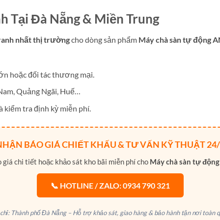
nh Tại Đà Nẵng & Miền Trung
ranh nhất thị trường
cho dòng sản phẩm
Máy chà sàn tự động A
ớn hoặc đối tác thương mại.
 Nam, Quảng Ngãi, Huế…
 kiểm tra định kỳ miễn phí.
NHẬN BÁO GIÁ CHIẾT KHẤU & TƯ VẤN KỸ THUẬT 24/
iá chi tiết hoặc khảo sát kho bãi miễn phí cho
Máy chà sàn tự động
📞 HOTLINE / ZALO: 0934 790 321
 chỉ: Thành phố Đà Nẵng – Hỗ trợ khảo sát, giao hàng & bảo hành tận nơi toàn q