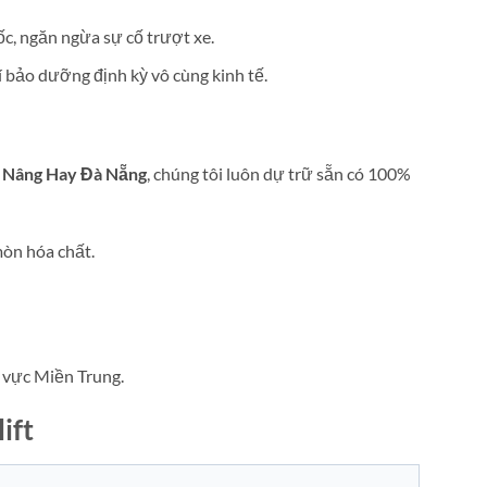
c, ngăn ngừa sự cố trượt xe.
í bảo dưỡng định kỳ vô cùng kinh tế.
 Nâng Hay Đà Nẵng
, chúng tôi luôn dự trữ sẵn có 100%
mòn hóa chất.
u vực Miền Trung.
ift