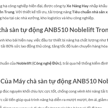
ng hạ công nghiệp hiện đại, được công ty
Xe Nâng Hay
nhập khẩu 
ền Trung
. Với thiết kế tối ưu, tải trọng nâng
Tiêu chuẩn nhà sản 
hóa tại các nhà xưởng, kho logistics và khu công nghiệp.
chà sàn tự động ANB510 Noblelift Tro
nh kho bãi hiện nay, việc đầu tư thiết bị nâng hạ chất lượng như
 tải 80% sức lao động thủ công, tăng tốc độ luân chuyển hàng hóa
 chuẩn của
Noblelift (Công nghệ Đức)
, trải qua hệ thống kiểm đị
 Của Máy chà sàn tự động ANB510 Nobl
 đúc nguyên khối chịu lực cực tốt, chống cong vênh khi nâng tải t
 cải tiến giúp quá trình nâng hạ diễn ra mượt mượt, êm ái, giảm m
ễ dàng xoay xoay và di chuyển trong các kho hàng có lối đi hẹp.