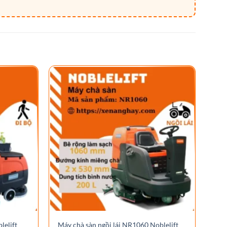
Máy
lelift
Máy chà sàn ngồi lái NR1060 Noblelift