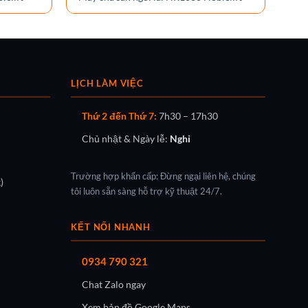
Nob
LỊCH LÀM VIỆC
Thứ 2 đến Thứ 7:
7h30 – 17h30
Chủ nhật & Ngày lễ:
Nghỉ
Trường hợp khẩn cấp: Đừng ngại liên hệ, chúng
)
tôi luôn sẵn sàng hỗ trợ kỹ thuật 24/7.
KẾT NỐI NHANH
0934 790 321
Chat Zalo ngay
Xem bản đồ Google Maps