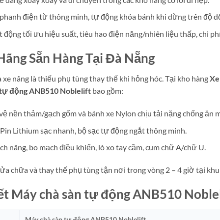
phanh điện từ thông minh, tự động khóa bánh khi dừng trên độ dố
động tối ưu hiệu suất, tiêu hao điện năng/nhiên liệu thấp, chi ph
 Hãng Sẵn Hàng Tại Đà Nẵng
xe nâng là thiếu phụ tùng thay thế khi hỏng hóc. Tại kho hàng
Xe
 tự động ANB510 Noblelift
bao gồm:
 vệ nền thảm/gạch gốm và bánh xe Nylon chịu tải nặng chống ăn 
, Pin Lithium sạc nhanh, bộ sạc tự động ngắt thông minh.
ích nâng, bo mạch điều khiển, lò xo tay cầm, cụm chữ A/chữ U.
ửa chữa và thay thế phụ tùng tận nơi trong vòng 2 – 4 giờ tại kh
iết Máy chà sàn tự động ANB510 Noblel
Máy chà sàn tự động ANB510 Noblelift