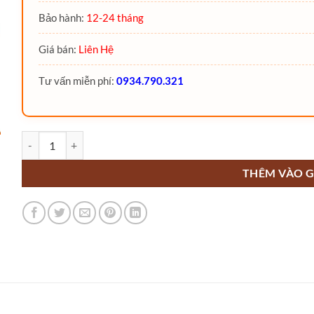
Bảo hành:
12-24 tháng
Giá bán:
Liên Hệ
Tư vấn miễn phí:
0934.790.321
Máy chà sàn tự động ANB510 Noblelift số lượng
THÊM VÀO G