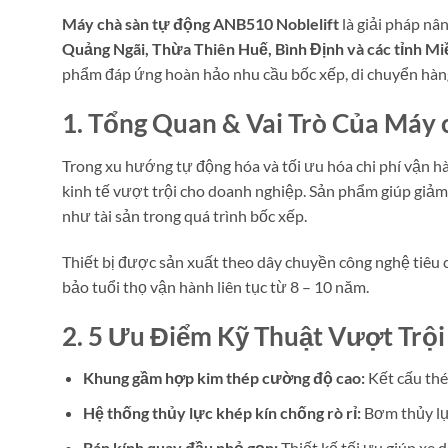
Máy chà sàn tự động ANB510 Noblelift
là giải pháp nâ
Quảng Ngãi, Thừa Thiên Huế, Bình Định và các tỉnh Mi
phẩm đáp ứng hoàn hảo nhu cầu bốc xếp, di chuyển hàng 
1. Tổng Quan & Vai Trò Của Máy 
Trong xu hướng tự động hóa và tối ưu hóa chi phí vận hà
kinh tế vượt trội cho doanh nghiệp. Sản phẩm giúp giảm
như tài sản trong quá trình bốc xếp.
Thiết bị được sản xuất theo dây chuyền công nghệ tiêu
bảo tuổi thọ vận hành liên tục từ 8 – 10 năm.
2. 5 Ưu Điểm Kỹ Thuật Vượt Trội
Khung gầm hợp kim thép cường độ cao:
Kết cấu thép
Hệ thống thủy lực khép kín chống rò rỉ:
Bơm thủy lực
Bán kính quay đầu nhỏ gọn:
Thiết kế tối ưu giúp xe d