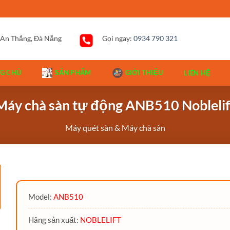
 An Thắng, Đà Nẵng
Gọi ngay:
0934 790 321
G CHỦ
SẢN PHẨM
GIỚI THIỆU
LIÊN HỆ
Máy chà sàn tự động ANB510 Noblelif
Máy quét sàn & Máy chà sàn
Model:
ANB510
Hãng sản xuất:
NOBLELIFT