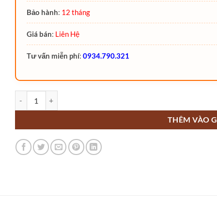
Bảo hành
:
12 tháng
Giá bán
:
Liên Hệ
Tư vấn miễn phí
:
0934.790.321
Xe lấy hàng tầm trung Niuli GOPZ (chiều cao làm việc up to 6500 
THÊM VÀO G