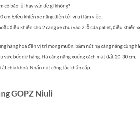
em có báo lỗi hay vấn đề gì không?
cm. Điều khiển xe nâng điện tới vị trí làm việc.
hoặc điều khiển cho 2 càng xe chui vào 2 lỗ của pallet, điều khiển x
 cùng hàng hoá đến vị trí mong muốn, bấm nút hạ càng nâng cùng h
 khu vực bốc dỡ hàng. Hạ càng nâng xuống cách mặt đất 20-30 cm.
, tắt chìa khoá. Nhấn nút công tắc khẩn cấp.
ung GOPZ Niuli