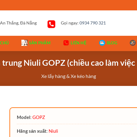
 An Thắng, Đà Nẵng
Gọi ngay:
0934 790 321
 CHỦ
SẢN PHẨM
LIÊN HỆ
BLOG
 trung Niuli GOPZ (chiều cao làm việ
Xe lấy hàng & Xe kéo hàng
Model
:
GOPZ
Hãng sản xuất
:
Niuli