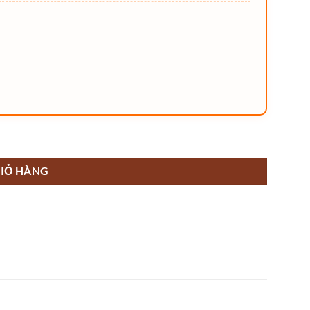
mm) số lượng
IỎ HÀNG