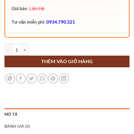
Giá bán
:
Liên Hệ
Tư vấn miễn phí
:
0934.790.321
Xe lấy hàng tầm trung Noblelift OPH01 (chiều cao làm việc up to 50
THÊM VÀO GIỎ HÀNG
MÔ TẢ
ĐÁNH GIÁ (0)