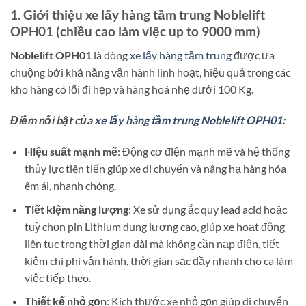
1. Giới thiệu xe lấy hàng tầm trung Noblelift
OPH01 (chiều cao làm việc up to 9000 mm)
Noblelift OPH01
là dòng
xe lấy hàng tầm trung
được ưa
chuộng bởi khả năng vận hành linh hoạt, hiệu quả trong các
kho hàng có lối đi hẹp và hàng hoá nhẹ dưới 100 Kg.
Điểm nổi bật của
xe lấy hàng tầm trung Noblelift OPH01
:
Hiệu suất mạnh mẽ
: Động cơ điện mạnh mẽ và hệ thống
thủy lực tiên tiến giúp xe di chuyển và nâng hạ hàng hóa
êm ái, nhanh chóng.
Tiết kiệm năng lượng
: Xe sử dụng ắc quy lead acid hoặc
tuỳ chọn pin Lithium dung lượng cao, giúp xe hoạt động
liên tục trong thời gian dài mà không cần nạp điện, tiết
kiệm chi phí vận hành, thời gian sạc đầy nhanh cho ca làm
việc tiếp theo.
Thiết kế nhỏ gọn
: Kích thước xe nhỏ gọn giúp di chuyển