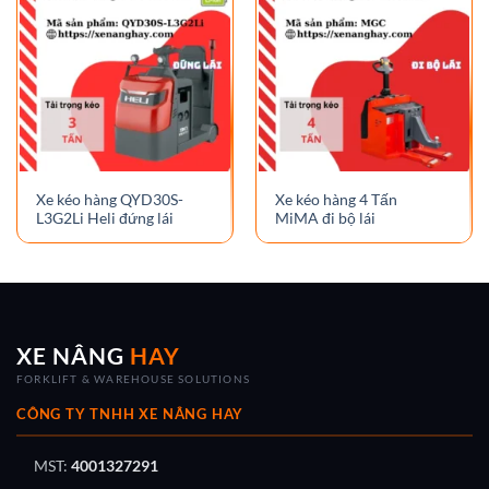
Xe kéo hàng QYD30S-
Xe kéo hàng 4 Tấn
L3G2Li Heli đứng lái
MiMA đi bộ lái
XE NÂNG
HAY
FORKLIFT & WAREHOUSE SOLUTIONS
CÔNG TY TNHH XE NÂNG HAY
MST:
4001327291