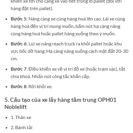
khiển xe tới cho càng xe vào hết trong lỗ pallet (đối với
hàng đặt trên pallet).
Bước 5
: Nâng càng xe cùng hàng hoá lên cao. Lái xe cùng
hàng hoá đến vị trí mong muốn, bấm nút hạ càng nâng
cùng hàng hoá hoặc pallet hàng xuống theo ý muốn.
Bước 6
: Lùi xe nâng reach truck ra khỏi pallet hoặc khu
vực bốc dỡ hàng. Hạ càng nâng xuống cách mặt đất 20-30
cm.
Bước 7
: Điều khiển xe về vị trí đỗ xe (hoặc trạm sạc), tắt
chìa khoá. Nhấn nút công tắc khẩn cấp.
Bước 8
: Rời khỏi xe.
5. Cấu tạo của
xe lấy hàng tầm trung OPH01
Noblelift
1. Thân xe
2. Bánh tải