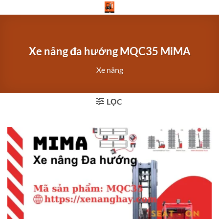
Bỏ
qua
nội
dung
Xe nâng đa hướng MQC35 MiMA
Xe nâng
LỌC