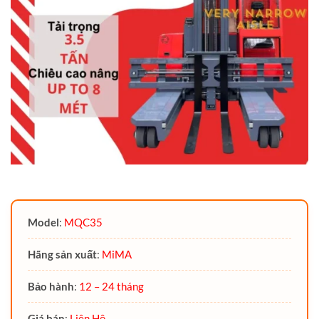
Model
:
MQC35
Hãng sản xuất
:
MiMA
Bảo hành
:
12 – 24 tháng
Giá bán
:
Liên Hệ