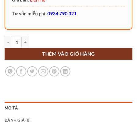
Tư vấn miễn phí
:
0934.790.321
Xe nâng đa hướng MQC35 MiMA số lượng
THÊM VÀO GIỎ HÀNG
MÔ TẢ
ĐÁNH GIÁ (0)