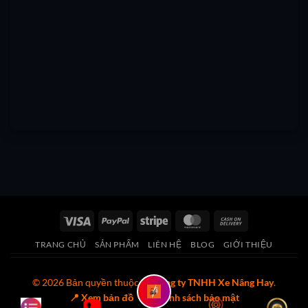
Visa
PayPal
Stripe
MasterCard
Cash
On
TRANG CHỦ
SẢN PHẨM
LIÊN HỆ
BLOG
GIỚI THIỆU
Delivery
© 2026 Bản quyền thuộc về
Công ty TNHH Xe Nâng Hay
.
📍 Xem bản đồ
🔒 Chính sách bảo mật