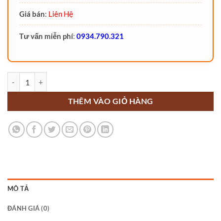
Giá bán
:
Liên Hệ
Tư vấn miễn phí
:
0934.790.321
Xe nâng đa năng telehandler FTH25N-60YM 4WD Noblelift địa hình 
THÊM VÀO GIỎ HÀNG
MÔ TẢ
ĐÁNH GIÁ (0)