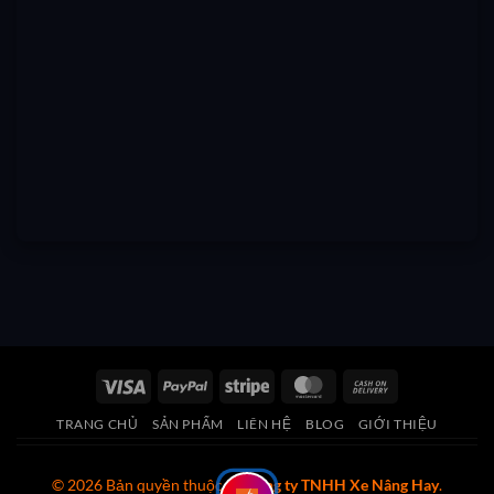
Visa
PayPal
Stripe
MasterCard
Cash
On
TRANG CHỦ
SẢN PHẨM
LIÊN HỆ
BLOG
GIỚI THIỆU
Delivery
© 2026 Bản quyền thuộc về
Công ty TNHH Xe Nâng Hay
.