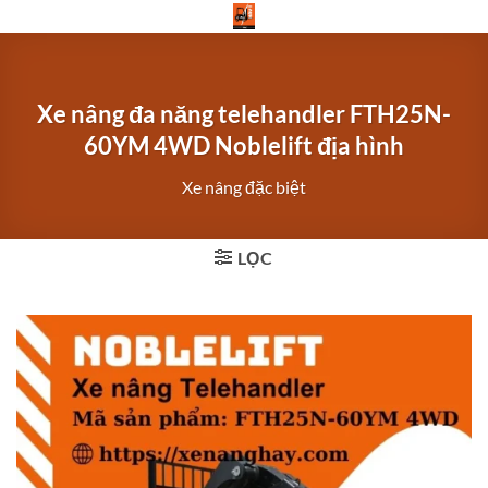
Bỏ
qua
nội
dung
Xe nâng đa năng telehandler FTH25N-
60YM 4WD Noblelift địa hình
Xe nâng đặc biệt
LỌC