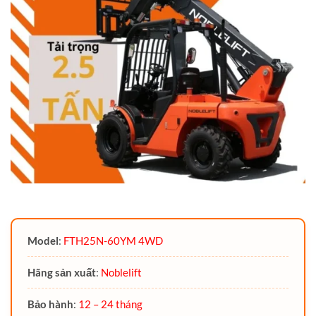
Model
:
FTH25N-60YM 4WD
Hãng sản xuất
:
Noblelift
Bảo hành
:
12 – 24 tháng