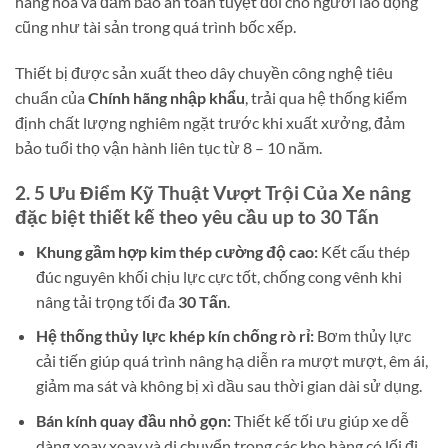
hàng hóa và đảm bảo an toàn tuyệt đối cho người lao động
cũng như tài sản trong quá trình bốc xếp.
Thiết bị được sản xuất theo dây chuyền công nghệ tiêu
chuẩn của
Chính hãng nhập khẩu
, trải qua hệ thống kiểm
định chất lượng nghiêm ngặt trước khi xuất xưởng, đảm
bảo tuổi thọ vận hành liên tục từ 8 – 10 năm.
2. 5 Ưu Điểm Kỹ Thuật Vượt Trội Của Xe nâng
đặc biệt thiết kế theo yêu cầu up to 30 Tấn
Khung gầm hợp kim thép cường độ cao:
Kết cấu thép
đúc nguyên khối chịu lực cực tốt, chống cong vênh khi
nâng tải trọng tối đa
30 Tấn
.
Hệ thống thủy lực khép kín chống rò rỉ:
Bơm thủy lực
cải tiến giúp quá trình nâng hạ diễn ra mượt mượt, êm ái,
giảm ma sát và không bị xì dầu sau thời gian dài sử dụng.
Bán kính quay đầu nhỏ gọn:
Thiết kế tối ưu giúp xe dễ
dàng xoay xoay và di chuyển trong các kho hàng có lối đi