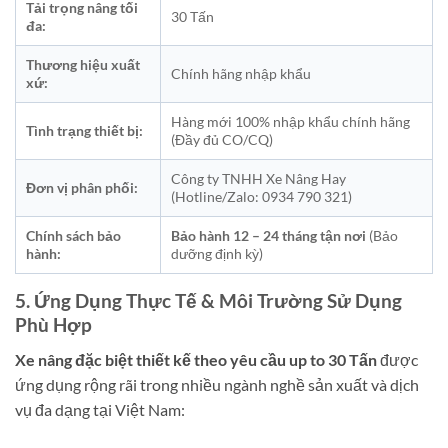
Tải trọng nâng tối
30 Tấn
đa:
Thương hiệu xuất
Chính hãng nhập khẩu
xứ:
Hàng mới 100% nhập khẩu chính hãng
Tình trạng thiết bị:
(Đầy đủ CO/CQ)
Công ty TNHH Xe Nâng Hay
Đơn vị phân phối:
(Hotline/Zalo: 0934 790 321)
Chính sách bảo
Bảo hành 12 – 24 tháng tận nơi
(Bảo
hành:
dưỡng định kỳ)
5. Ứng Dụng Thực Tế & Môi Trường Sử Dụng
Phù Hợp
Xe nâng đặc biệt thiết kế theo yêu cầu up to 30 Tấn
được
ứng dụng rộng rãi trong nhiều ngành nghề sản xuất và dịch
vụ đa dạng tại Việt Nam: