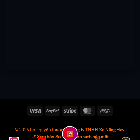
Visa
PayPal
Stripe
MasterCard
Cash
On
Delivery
© 2026 Bản quyền thuộc về
Công ty TNHH Xe Nâng Hay
.
📍 Xem bản đồ
🔒 Chính sách bảo mật