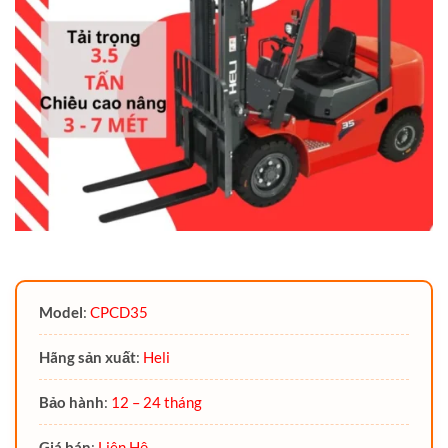
Model
:
CPCD35
Hãng sản xuất
:
Heli
Bảo hành
:
12 – 24 tháng
Giá bán
:
Liên Hệ