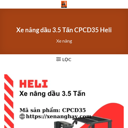
Bỏ
qua
nội
dung
Xe nâng dầu 3.5 Tấn CPCD35 Heli
Xe nâng
LỌC