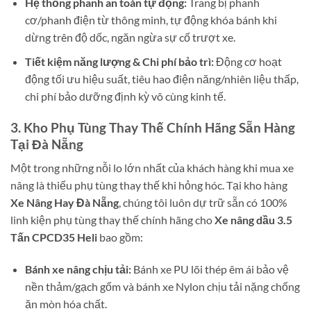
Hệ thống phanh an toàn tự động:
Trang bị phanh
cơ/phanh điện từ thông minh, tự động khóa bánh khi
dừng trên độ dốc, ngăn ngừa sự cố trượt xe.
Tiết kiệm năng lượng & Chi phí bảo trì:
Động cơ hoạt
động tối ưu hiệu suất, tiêu hao điện năng/nhiên liệu thấp,
chi phí bảo dưỡng định kỳ vô cùng kinh tế.
3. Kho Phụ Tùng Thay Thế Chính Hãng Sẵn Hàng
Tại Đà Nẵng
Một trong những nỗi lo lớn nhất của khách hàng khi mua xe
nâng là thiếu phụ tùng thay thế khi hỏng hóc. Tại kho hàng
Xe Nâng Hay Đà Nẵng
, chúng tôi luôn dự trữ sẵn có 100%
linh kiện phụ tùng thay thế chính hãng cho
Xe nâng dầu 3.5
Tấn CPCD35 Heli
bao gồm:
Bánh xe nâng chịu tải:
Bánh xe PU lõi thép êm ái bảo vệ
nền thảm/gạch gốm và bánh xe Nylon chịu tải nặng chống
ăn mòn hóa chất.