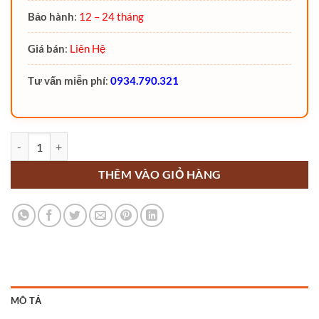
Bảo hành
:
12 – 24 tháng
Giá bán
:
Liên Hệ
Tư vấn miễn phí
:
0934.790.321
Xe nâng điện 10 Tấn CPD100L Noblelift ngồi lái số lượng
THÊM VÀO GIỎ HÀNG
MÔ TẢ