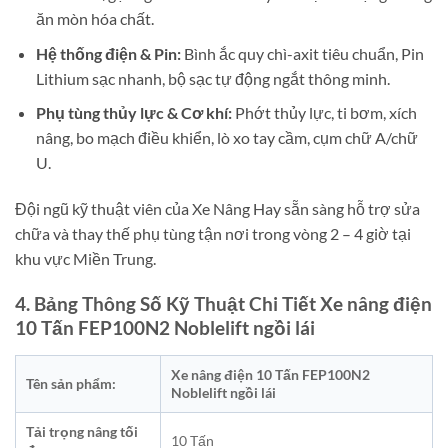
ăn mòn hóa chất.
Hệ thống điện & Pin:
Bình ắc quy chì-axit tiêu chuẩn, Pin
Lithium sạc nhanh, bộ sạc tự động ngắt thông minh.
Phụ tùng thủy lực & Cơ khí:
Phớt thủy lực, ti bơm, xích
nâng, bo mạch điều khiển, lò xo tay cầm, cụm chữ A/chữ
U.
Đội ngũ kỹ thuật viên của Xe Nâng Hay sẵn sàng hỗ trợ sửa
chữa và thay thế phụ tùng tận nơi trong vòng 2 – 4 giờ tại
khu vực Miền Trung.
4. Bảng Thông Số Kỹ Thuật Chi Tiết Xe nâng điện
10 Tấn FEP100N2 Noblelift ngồi lái
Xe nâng điện 10 Tấn FEP100N2
Tên sản phẩm:
Noblelift ngồi lái
Tải trọng nâng tối
10 Tấn