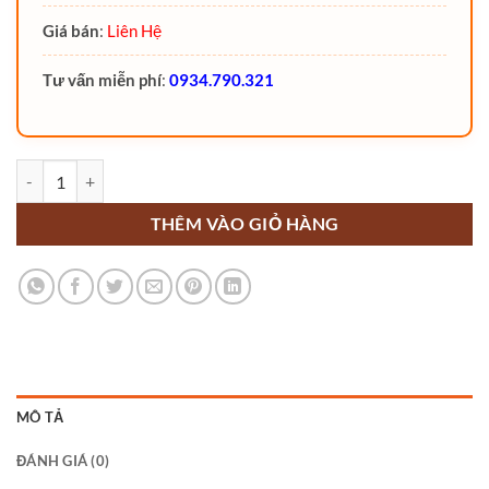
Giá bán
:
Liên Hệ
Tư vấn miễn phí
:
0934.790.321
Xe nâng điện 10 Tấn FEP100N2 Noblelift ngồi lái số lượng
THÊM VÀO GIỎ HÀNG
MÔ TẢ
ĐÁNH GIÁ (0)