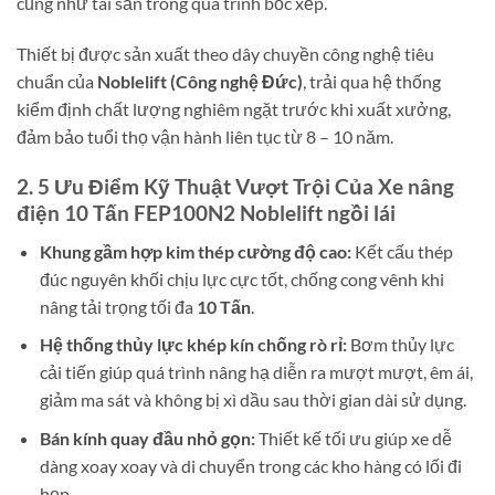
cũng như tài sản trong quá trình bốc xếp.
Thiết bị được sản xuất theo dây chuyền công nghệ tiêu
chuẩn của
Noblelift (Công nghệ Đức)
, trải qua hệ thống
kiểm định chất lượng nghiêm ngặt trước khi xuất xưởng,
đảm bảo tuổi thọ vận hành liên tục từ 8 – 10 năm.
2. 5 Ưu Điểm Kỹ Thuật Vượt Trội Của Xe nâng
điện 10 Tấn FEP100N2 Noblelift ngồi lái
Khung gầm hợp kim thép cường độ cao:
Kết cấu thép
đúc nguyên khối chịu lực cực tốt, chống cong vênh khi
nâng tải trọng tối đa
10 Tấn
.
Hệ thống thủy lực khép kín chống rò rỉ:
Bơm thủy lực
cải tiến giúp quá trình nâng hạ diễn ra mượt mượt, êm ái,
giảm ma sát và không bị xì dầu sau thời gian dài sử dụng.
Bán kính quay đầu nhỏ gọn:
Thiết kế tối ưu giúp xe dễ
dàng xoay xoay và di chuyển trong các kho hàng có lối đi
hẹp.