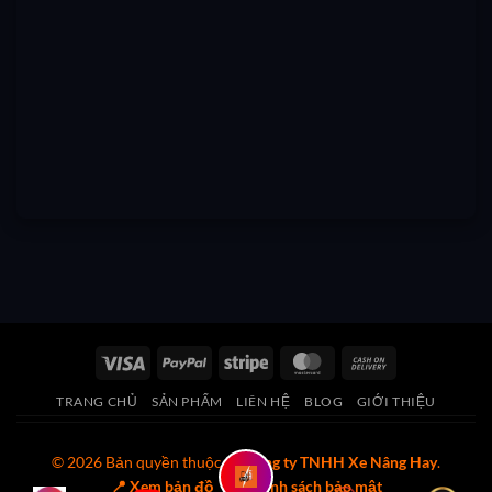
Visa
PayPal
Stripe
MasterCard
Cash
On
TRANG CHỦ
SẢN PHẨM
LIÊN HỆ
BLOG
GIỚI THIỆU
Delivery
© 2026 Bản quyền thuộc về
Công ty TNHH Xe Nâng Hay
.
📍 Xem bản đồ
🔒 Chính sách bảo mật