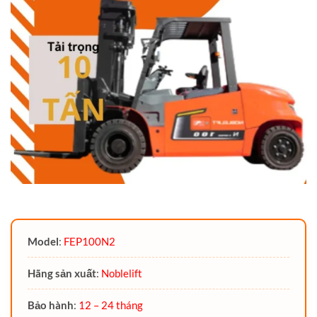
Model
:
FEP100N2
Hãng sản xuất
:
Noblelift
Bảo hành
:
12 – 24 tháng