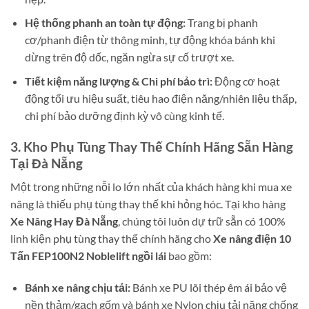
Hệ thống phanh an toàn tự động:
Trang bị phanh
cơ/phanh điện từ thông minh, tự động khóa bánh khi
dừng trên độ dốc, ngăn ngừa sự cố trượt xe.
Tiết kiệm năng lượng & Chi phí bảo trì:
Động cơ hoạt
động tối ưu hiệu suất, tiêu hao điện năng/nhiên liệu thấp,
chi phí bảo dưỡng định kỳ vô cùng kinh tế.
3. Kho Phụ Tùng Thay Thế Chính Hãng Sẵn Hàng
Tại Đà Nẵng
Một trong những nỗi lo lớn nhất của khách hàng khi mua xe
nâng là thiếu phụ tùng thay thế khi hỏng hóc. Tại kho hàng
Xe Nâng Hay Đà Nẵng
, chúng tôi luôn dự trữ sẵn có 100%
linh kiện phụ tùng thay thế chính hãng cho
Xe nâng điện 10
Tấn FEP100N2 Noblelift ngồi lái
bao gồm:
Bánh xe nâng chịu tải:
Bánh xe PU lõi thép êm ái bảo vệ
nền thảm/gạch gốm và bánh xe Nylon chịu tải nặng chống