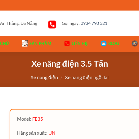
 An Thắng, Đà Nẵng
Gọi ngay:
0934 790 321
 CHỦ
SẢN PHẨM
LIÊN HỆ
BLOG
Xe nâng điện 3.5 Tấn
Xe nâng điện
/
Xe nâng điện ngồi lái
Model:
FE35
Hãng sản xuất:
UN