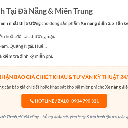
nh Tại Đà Nẵng & Miền Trung
ranh nhất thị trường
cho dòng sản phẩm
Xe nâng điện 3.5 Tấn
kè
ớn hoặc đối tác thương mại.
 Nam, Quảng Ngãi, Huế…
 kiểm tra định kỳ miễn phí.
NHẬN BÁO GIÁ CHIẾT KHẤU & TƯ VẤN KỸ THUẬT 24/
 cần báo giá chi tiết hoặc khảo sát kho bãi miễn phí cho
Xe nâng điệ
📞 HOTLINE / ZALO: 0934 790 321
 chỉ: Thành phố Đà Nẵng – Hỗ trợ khảo sát, giao hàng & bảo hành tận nơi toàn q