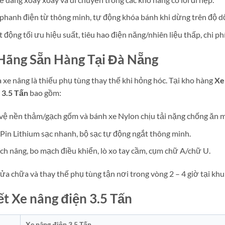
phanh điện từ thông minh, tự động khóa bánh khi dừng trên độ dố
động tối ưu hiệu suất, tiêu hao điện năng/nhiên liệu thấp, chi ph
 Hãng Sẵn Hàng Tại Đà Nẵng
xe nâng là thiếu phụ tùng thay thế khi hỏng hóc. Tại kho hàng
Xe
 3.5 Tấn
bao gồm:
 vệ nền thảm/gạch gốm và bánh xe Nylon chịu tải nặng chống ăn 
, Pin Lithium sạc nhanh, bộ sạc tự động ngắt thông minh.
ích nâng, bo mạch điều khiển, lò xo tay cầm, cụm chữ A/chữ U.
ửa chữa và thay thế phụ tùng tận nơi trong vòng 2 – 4 giờ tại kh
ết Xe nâng điện 3.5 Tấn
Xe nâng điện 3.5 Tấn