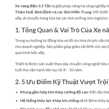
Xe nâng điện 3.5 Tấn
là giải pháp nâng hạ công nghiệp h
Thiên Huế, Bình Định và các tỉnh Miền Trung
. Với thiết
xếp, di chuyển hàng hóa tại các nhà xưởng, kho logistics
1. Tổng Quan & Vai Trò Của Xe n
Trong xu hướng tự động hóa và tối ưu hóa chi phí vận hà
cho doanh nghiệp. Sản phẩm giúp giảm tải 80% sức lao đ
quá trình bốc xếp.
Thiết bị được sản xuất theo dây chuyền công nghệ tiêu
tuổi thọ vận hành liên tục từ 8 – 10 năm.
2. 5 Ưu Điểm Kỹ Thuật Vượt Trội
Khung gầm hợp kim thép cường độ cao:
Kết cấu thép
Hệ thống thủy lực khép kín chống rò rỉ:
Bơm thủy lực
Bán kính quay đầu nhỏ gọn:
Thiết kế tối ưu giúp xe d