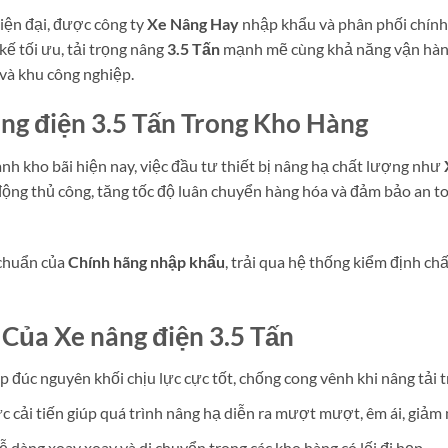
iện đại, được công ty
Xe Nâng Hay
nhập khẩu và phân phối chính
 kế tối ưu, tải trọng nâng
3.5 Tấn
mạnh mẽ cùng khả năng vận hành
 và khu công nghiệp.
âng điện 3.5 Tấn Trong Kho Hàng
nh kho bãi hiện nay, việc đầu tư thiết bị nâng hạ chất lượng như
ộng thủ công, tăng tốc độ luân chuyển hàng hóa và đảm bảo an to
 chuẩn của
Chính hãng nhập khẩu
, trải qua hệ thống kiểm định c
 Của Xe nâng điện 3.5 Tấn
 đúc nguyên khối chịu lực cực tốt, chống cong vênh khi nâng tải t
 cải tiến giúp quá trình nâng hạ diễn ra mượt mượt, êm ái, giảm m
ễ dàng xoay xoay và di chuyển trong các kho hàng có lối đi hẹp.