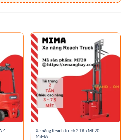
A 4
Xe nâng Reach truck 2 Tấn MF20
Xe 
MiMA
bán