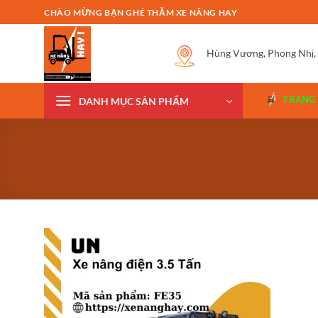
Bỏ
CHÀO MỪNG BẠN GHÉ THĂM XE NÂNG HAY
qua
nội
Hùng Vương, Phong Nhị,
dung
TRANG
DANH MỤC SẢN PHẨM