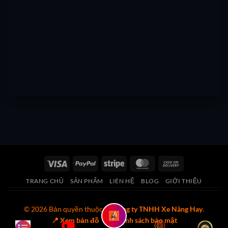
Visa
PayPal
Stripe
MasterCard
Cash
On
TRANG CHỦ
SẢN PHẨM
LIÊN HỆ
BLOG
GIỚI THIỆU
Delivery
© 2026 Bản quyền thuộc về
Công ty TNHH Xe Nâng Hay
.
📍 Xem bản đồ
🔒 Chính sách bảo mật