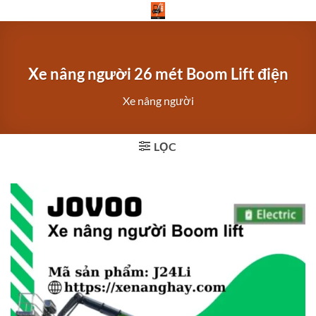
Bỏ
qua
nội
dung
Xe nâng người 26 mét Boom Lift điện
Xe nâng người
LỌC