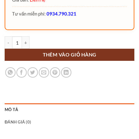
Tư vấn miễn phí:
0934.790.321
Xe nâng người 26 mét Boom Lift điện số lượng
THÊM VÀO GIỎ HÀNG
MÔ TẢ
ĐÁNH GIÁ (0)