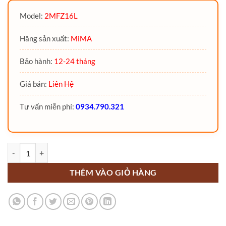
Model:
2MFZ16L
Hãng sản xuất:
MiMA
Bảo hành:
12-24 tháng
Giá bán:
Liên Hệ
Tư vấn miễn phí:
0934.790.321
Xe nâng reach truck 1.6 Tấn ngồi lái 2MFZ16L MiMA số lượng
THÊM VÀO GIỎ HÀNG