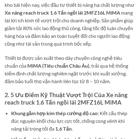
kho bãi hiện nay, việc đầu tư thiết bị nâng hạ chất lượng như
Xe nâng reach truck 1.6 Tấn ngồi lái 2MFZ16L MiMA
mang
lại lợi ích kinh tế vượt trội cho doanh nghiệp. Sản phẩm giúp
giảm tải 80% sức lao động thủ công, tăng tốc độ luân chuyển
hàng hóa và đảm bảo an toàn tuyệt đối cho người lao động
cũng như tài sản trong quá trình bốc xếp.
Thiết bị được sản xuất theo dây chuyền công nghệ tiêu
chuẩn của
MiMA (Tiêu chuẩn Châu Âu)
, trải qua hệ thống
kiểm định chất lượng nghiêm ngặt trước khi xuất xưởng,
đảm bảo tuổi thọ vận hành liên tục từ 8 – 10 năm.
2. 5 Ưu Điểm Kỹ Thuật Vượt Trội Của Xe nâng
reach truck 1.6 Tấn ngồi lái 2MFZ16L MiMA
Khung gầm hợp kim thép cường độ cao:
Kết cấu thép
đúc nguyên khối chịu lực cực tốt, chống cong vênh khi
nâng tải trọng tối đa
1.6 Tấn
.