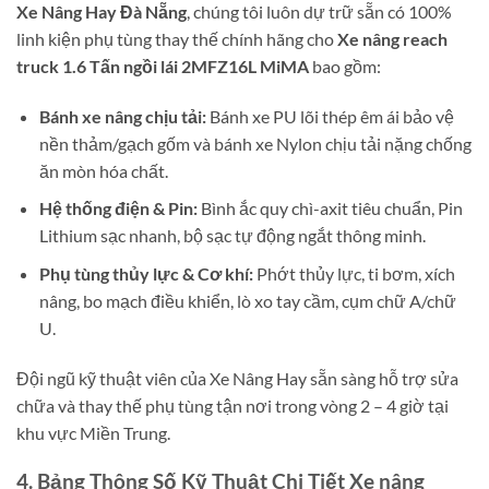
Xe Nâng Hay Đà Nẵng
, chúng tôi luôn dự trữ sẵn có 100%
linh kiện phụ tùng thay thế chính hãng cho
Xe nâng reach
truck 1.6 Tấn ngồi lái 2MFZ16L MiMA
bao gồm:
Bánh xe nâng chịu tải:
Bánh xe PU lõi thép êm ái bảo vệ
nền thảm/gạch gốm và bánh xe Nylon chịu tải nặng chống
ăn mòn hóa chất.
Hệ thống điện & Pin:
Bình ắc quy chì-axit tiêu chuẩn, Pin
Lithium sạc nhanh, bộ sạc tự động ngắt thông minh.
Phụ tùng thủy lực & Cơ khí:
Phớt thủy lực, ti bơm, xích
nâng, bo mạch điều khiển, lò xo tay cầm, cụm chữ A/chữ
U.
Đội ngũ kỹ thuật viên của Xe Nâng Hay sẵn sàng hỗ trợ sửa
chữa và thay thế phụ tùng tận nơi trong vòng 2 – 4 giờ tại
khu vực Miền Trung.
4. Bảng Thông Số Kỹ Thuật Chi Tiết Xe nâng