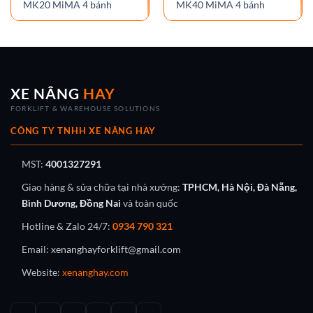
MK20 MiMA 4 bánh
MK40 MiMA 4 bánh
XE NÂNG
HAY
FORKLIFT & WAREHOUSE SOLUTIONS
CÔNG TY TNHH XE NÂNG HAY
MST:
4001327291
Giao hàng & sửa chữa tại nhà xưởng:
TPHCM, Hà Nội, Đà Nẵng,
Bình Dương, Đồng Nai
và toàn quốc
Hotline & Zalo 24/7:
0934 790 321
Email:
xenanghayforklift@gmail.com
Website:
xenanghay.com