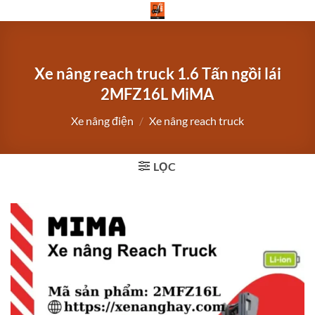
Bỏ
qua
nội
dung
Xe nâng reach truck 1.6 Tấn ngồi lái
2MFZ16L MiMA
Xe nâng điện
/
Xe nâng reach truck
LỌC