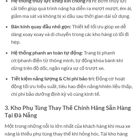
Hệ thống thủy lực khép kín chống rò rỉ:
Bơm thủy lực
cải tiến giúp quá trình nâng hạ diễn ra mượt mượt, êm ái,
giảm ma sát và không bị xì dầu sau thời gian dài sử dụng.
Bán kính quay đầu nhỏ gọn:
Thiết kế tối ưu giúp xe dễ
dàng xoay xoay và di chuyển trong các kho hàng có lối đi
hẹp.
Hệ thống phanh an toàn tự động:
Trang bị phanh
cơ/phanh điện từ thông minh, tự động khóa bánh khi
dừng trên độ dốc, ngăn ngừa sự cố trượt xe.
Tiết kiệm năng lượng & Chi phí bảo trì:
Động cơ hoạt
động tối ưu hiệu suất, tiêu hao điện năng/nhiên liệu thấp,
chi phí bảo dưỡng định kỳ vô cùng kinh tế.
3. Kho Phụ Tùng Thay Thế Chính Hãng Sẵn Hàng
Tại Đà Nẵng
Một trong những nỗi lo lớn nhất của khách hàng khi mua xe
nâng là thiếu phụ tùng thay thế khi hỏng hóc. Tại kho hàng