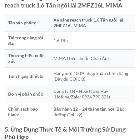
reach truck 1.6 Tấn ngồi lái 2MFZ16L MiMA
Xe nâng reach truck 1.6 Tấn ngồi lái
Tên sản phẩm:
2MFZ16L MiMA
Tải trọng nâng tối
1.6 Tấn
đa:
Thương hiệu xuất
MiMA (Tiêu chuẩn Châu Âu)
xứ:
Hàng mới 100% nhập khẩu chính hãng
Tình trạng thiết bị:
(Đầy đủ CO/CQ)
Công ty TNHH Xe Nâng Hay
Đơn vị phân phối:
(Hotline/Zalo: 0934 790 321)
Chính sách bảo
Bảo hành 12 – 24 tháng tận nơi
(Bảo
hành:
dưỡng định kỳ)
5. Ứng Dụng Thực Tế & Môi Trường Sử Dụng
Phù Hợp