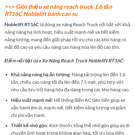
>>> Giới thiệu xe nâng reach truck 1.6 tấn
RT16C Noblelift bánh cao su
Noblelift RT16C
là dòng
xe nâng Reach Truck
nổi bật với khả
năng nâng hạ linh hoạt, hiệu suất mạnh mẽ và tiết kiệm
năng lượng, mang đến giải pháp tối ưu cho các kho hàng có
mật độ cao và yêu cầu nâng cao hàng hóa lên độ cao lớn.
Điểm nổi bật của Xe Nâng Reach Truck Noblelift RT16C:
Khả năng nâng hạ ấn tượng
: Nâng tải trọng lên đến 1.6
tấn, chiều cao nâng tối đa lên đến 7.5 mét, phù hợp với
nhu cầu lưu trữ hàng hóa đa dạng trong các kho hàng cao.
Hiệu suất mạnh mẽ
: Hệ thống điện AC tiên tiến giúp xe
vận hành êm ái, mạnh mẽ, tiết kiệm năng lượng và giảm
chi phí vận hành.
Thiết kế nhỏ gọn
: Kích thước tổng thể nhỏ gọn giúp xe di
chuyển linh hoạt trong không gian hẹp, tối ưu hóa diện