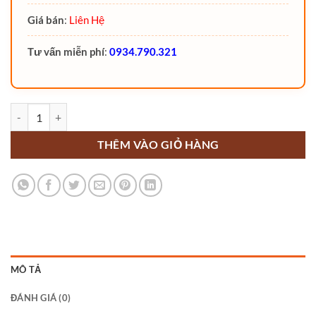
Giá bán
:
Liên Hệ
Tư vấn miễn phí
:
0934.790.321
Xe nâng Reach Truck 1.6 tấn RT16C Noblelift bánh cao su số lượng
THÊM VÀO GIỎ HÀNG
MÔ TẢ
ĐÁNH GIÁ (0)