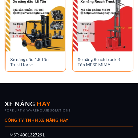
Xe nâng dầu 1.8 Tấn
Xe nâng Reach truck 3
Trust Horse
Tấn MF30 MiMA
XE NÂNG
HAY
FORKLIFT & WAREHOUSE SOLUTIONS
CÔNG TY TNHH XE NÂNG HAY
MST:
4001327291