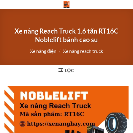
Bỏ
qua
nội
dung
Xe nâng Reach Truck 1.6 tấn RT16C
Noblelift bánh cao su
Xe nâng điện
/
Xe nâng reach truck
LỌC