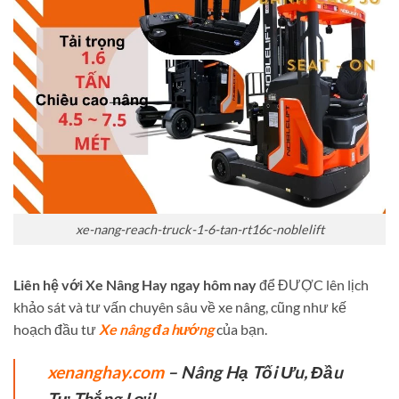
xe-nang-reach-truck-1-6-tan-rt16c-noblelift
Liên hệ với Xe Nâng Hay ngay hôm nay
để ĐƯỢC lên lịch
khảo sát và tư vấn chuyên sâu về xe nâng, cũng như kế
hoạch đầu tư
Xe nâng đa hướng
của bạn.
xenanghay.com
– Nâng Hạ Tối Ưu, Đầu
Tư Thắng Lợi!