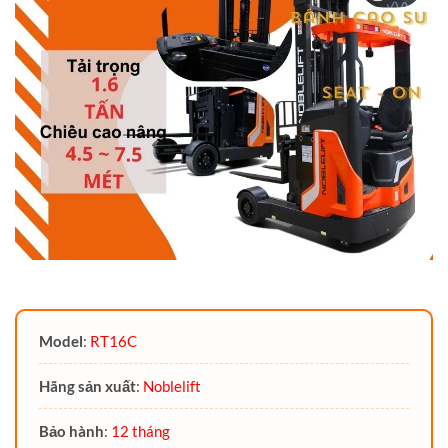
Model
:
RT16C
Hãng sản xuất
:
Noblelift
Bảo hành
:
12 tháng