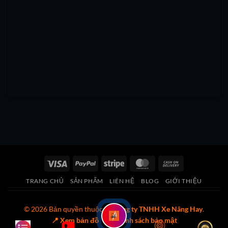
Visa
PayPal
Stripe
MasterCard
Cash
On
TRANG CHỦ
SẢN PHẨM
LIÊN HỆ
BLOG
GIỚI THIỆU
Delivery
© 2026 Bản quyền thuộc về
Công ty TNHH Xe Nâng Hay
.
📍 Xem bản đồ
🔒 Chính sách bảo mật