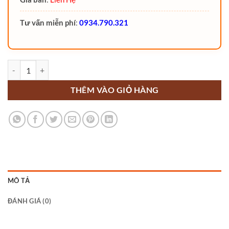
Tư vấn miễn phí
:
0934.790.321
Xe nâng tay 3 Tấn càng hẹp TAYO 3000kg số lượng
THÊM VÀO GIỎ HÀNG
MÔ TẢ
ĐÁNH GIÁ (0)