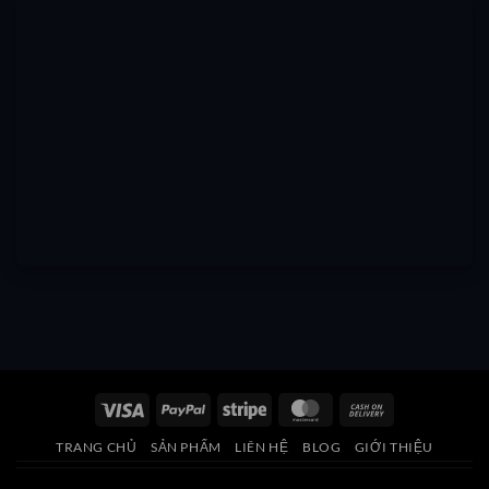
Visa
PayPal
Stripe
MasterCard
Cash
On
TRANG CHỦ
SẢN PHẨM
LIÊN HỆ
BLOG
GIỚI THIỆU
Delivery