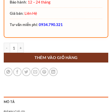
Bảo hành
:
12 – 24 tháng
Giá bán
:
Liên Hệ
Tư vấn miễn phí
:
0934.790.321
Xe nâng tay điện cao SWB130 Noblelift đi bộ lái số lượng
THÊM VÀO GIỎ HÀNG
MÔ TẢ
ĐÁNH GIÁ (0)