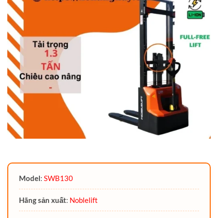
Model
:
SWB130
Hãng sản xuất
:
Noblelift