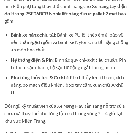
linh kiện phụ tùng thay thế chính hãng cho
Xe nâng tay điện
đối trọng PSE06BCB Noblelift nâng được pallet 2 mặt
bao
gồm:
Bánh xe nâng chịu tải:
Bánh xe PU lõi thép êm ái bảo vệ
nền thảm/gạch gốm và bánh xe Nylon chịu tải nặng chống
ăn mòn hóa chất.
Hệ thống điện & Pin:
Bình ắc quy chì-axit tiêu chuẩn, Pin
Lithium sạc nhanh, bộ sạc tự động ngắt thông minh.
Phụ tùng thủy lực & Cơ khí:
Phớt thủy lực, ti bơm, xích
nâng, bo mạch điều khiển, lò xo tay cầm, cụm chữ A/chữ
U.
Đội ngũ kỹ thuật viên của Xe Nâng Hay sẵn sàng hỗ trợ sửa
chữa và thay thế phụ tùng tận nơi trong vòng 2 – 4 giờ tại
khu vực Miền Trung.