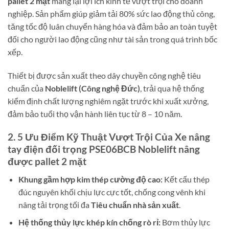
pallet 2 mặt
mang lại lợi ích kinh tế vượt trội cho doanh
nghiệp. Sản phẩm giúp giảm tải 80% sức lao động thủ công,
tăng tốc độ luân chuyển hàng hóa và đảm bảo an toàn tuyệt
đối cho người lao động cũng như tài sản trong quá trình bốc
xếp.
Thiết bị được sản xuất theo dây chuyền công nghệ tiêu
chuẩn của
Noblelift (Công nghệ Đức)
, trải qua hệ thống
kiểm định chất lượng nghiêm ngặt trước khi xuất xưởng,
đảm bảo tuổi thọ vận hành liên tục từ 8 – 10 năm.
2. 5 Ưu Điểm Kỹ Thuật Vượt Trội Của Xe nâng
tay điện đối trọng PSE06BCB Noblelift nâng
được pallet 2 mặt
Khung gầm hợp kim thép cường độ cao:
Kết cấu thép
đúc nguyên khối chịu lực cực tốt, chống cong vênh khi
nâng tải trọng tối đa
Tiêu chuẩn nhà sản xuất
.
Hệ thống thủy lực khép kín chống rò rỉ:
Bơm thủy lực