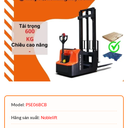
Model
:
PSE06BCB
Hãng sản xuất
:
Noblelift