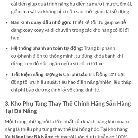
cải tiến giúp quá trình nâng hạ diễn ra mượt mượt, êm ái,
giảm ma sát và không bị xì dầu sau thời gian dài sử dụng.
Bán kính quay đầu nhỏ gọn:
Thiết kế tối ưu giúp xe dễ
dàng xoay xoay và di chuyển trong các kho hàng có lối đi
hẹp.
Hệ thống phanh an toàn tự động:
Trang bị phanh
cơ/phanh điện từ thông minh, tự động khóa bánh khi
dừng trên độ dốc, ngăn ngừa sự cố trượt xe.
Tiết kiệm năng lượng & Chi phí bảo trì:
Động cơ hoạt
động tối ưu hiệu suất, tiêu hao điện năng/nhiên liệu thấp,
chi phí bảo dưỡng định kỳ vô cùng kinh tế.
3. Kho Phụ Tùng Thay Thế Chính Hãng Sẵn Hàng
Tại Đà Nẵng
Một trong những nỗi lo lớn nhất của khách hàng khi mua xe
nâng là thiếu phụ tùng thay thế khi hỏng hóc. Tại kho hàng
Xe Nâng Hay Đà Nẵng
, chúng tôi luôn dự trữ sẵn có 100%