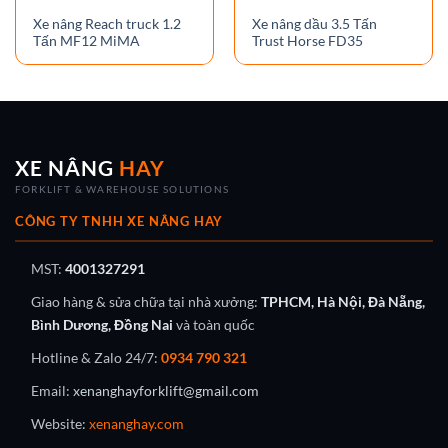
Xe nâng Reach truck 1.2
Xe nâng dầu 3.5 Tấn
Tấn MF12 MiMA
Trust Horse FD35
XE NÂNG
HAY
FORKLIFT & WAREHOUSE SOLUTIONS
CÔNG TY TNHH XE NÂNG HAY
MST:
4001327291
Giao hàng & sửa chữa tại nhà xưởng:
TPHCM, Hà Nội, Đà Nẵng,
Bình Dương, Đồng Nai
và toàn quốc
Hotline & Zalo 24/7:
0934 790 321
Email:
xenanghayforklift@gmail.com
Website:
xenanghay.com