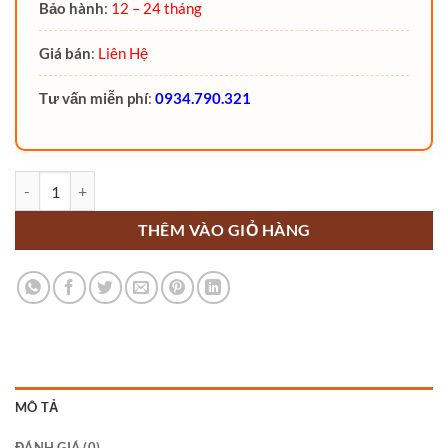
Bảo hành
:
12 – 24 tháng
Giá bán
:
Liên Hệ
Tư vấn miễn phí
:
0934.790.321
Xe nâng tay điện đối trọng PSE06BCB Noblelift nâng được pallet 2 m
THÊM VÀO GIỎ HÀNG
MÔ TẢ
ĐÁNH GIÁ (0)