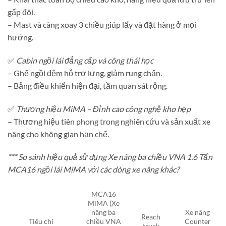
gấp đôi.
– Mast và càng xoay 3 chiều giúp lấy và đặt hàng ở mọi
hướng.
✅
Cabin ngồi lái đẳng cấp và công thái học
– Ghế ngồi đệm hỗ trợ lưng, giảm rung chấn.
– Bảng điều khiển hiện đại, tầm quan sát rộng.
✅
Thương hiệu MiMA – Đỉnh cao công nghệ kho hẹp
– Thương hiệu tiên phong trong nghiên cứu và sản xuất xe
nâng cho không gian hạn chế.
*** So sánh hiệu quả sử dụng Xe nâng ba chiều VNA 1.6 Tấn
MCA16 ngồi lái MiMA với các dòng xe nâng khác?
MCA16
MiMA (Xe
nâng ba
Xe nâng
Reach
Tiêu chí
chiều VNA
Counter
truck