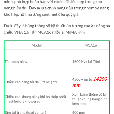
minh, phù hợp hoàn hảo với các lối đi siêu hẹp trong kho
hàng hiện đại. Đây là lựa chọn hàng đầu trong nhóm xe nâng
kho hẹp, nơi mà từng centimet đều quý giá.
Dưới đây là bảng thông số kỹ thuật ấn tượng của Xe nâng ba
chiều VNA 1.6 Tấn MCA16 ngồi lái MiMA ☟☟☟
Model
MCA16
Tải trọng nâng
1600 Kg (1.6 Tấn)
14200
4500 – up to
Chiều cao nâng tối đa (lift height)
mm
Xem bảng thông số kỹ
Chiều cao khung nâng khi hạ thấp nhất
thuật khung nâng đính
(mast height – lowered)
kèm mm
Tâm tải trọng (load center)
600 mm