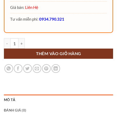
Giá bán:
Liên Hệ
Tư vấn miễn phí:
0934.790.321
Xe nâng ba chiều VNA 1.6 Tấn MCA16 ngồi lái MiMA số lượng
THÊM VÀO GIỎ HÀNG
MÔ TẢ
ĐÁNH GIÁ (0)