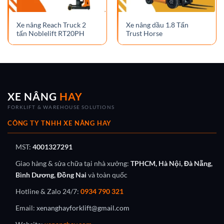
Xe nâng Reach Truck 2
Xe nâng dầu 1.8 Tấn
tấn Noblelift RT20PH
Trust Horse
XE NÂNG
HAY
FORKLIFT & WAREHOUSE SOLUTIONS
CÔNG TY TNHH XE NÂNG HAY
MST:
4001327291
Giao hàng & sửa chữa tại nhà xưởng:
TPHCM, Hà Nội, Đà Nẵng,
Bình Dương, Đồng Nai
và toàn quốc
Hotline & Zalo 24/7:
0934 790 321
Email:
xenanghayforklift@gmail.com