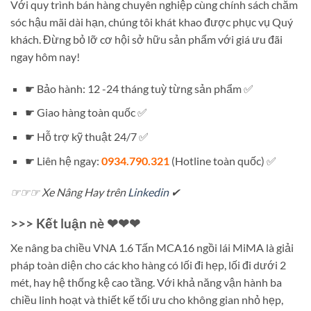
Với quy trình bán hàng chuyên nghiệp cùng chính sách chăm
sóc hậu mãi dài hạn, chúng tôi khát khao được phục vụ Quý
khách. Đừng bỏ lỡ cơ hội sở hữu sản phẩm với giá ưu đãi
ngay hôm nay!
☛ Bảo hành: 12 -24 tháng tuỳ từng sản phẩm ✅
☛ Giao hàng toàn quốc ✅
☛ Hỗ trợ kỹ thuật 24/7 ✅
☛ Liên hệ ngay:
0934.790.321
(Hotline toàn quốc) ✅
☞☞☞ Xe Nâng Hay trên
Linkedin
✔
>>> Kết luận nè ❤❤❤
Xe nâng ba chiều VNA 1.6 Tấn MCA16 ngồi lái MiMA là giải
pháp toàn diện cho các kho hàng có lối đi hẹp, lối đi dưới 2
mét, hay hệ thống kệ cao tầng. Với khả năng vận hành ba
chiều linh hoạt và thiết kế tối ưu cho không gian nhỏ hẹp,