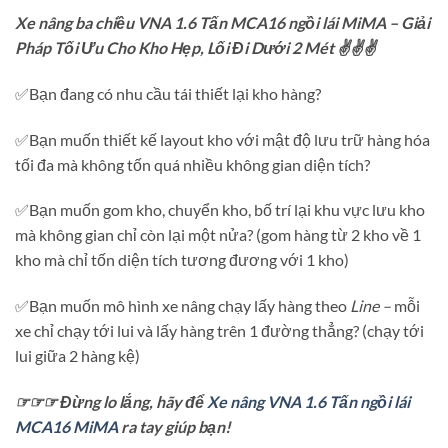
Xe nâng ba chiều VNA 1.6 Tấn MCA16 ngồi lái MiMA – Giải
Pháp Tối Ưu Cho Kho Hẹp, Lối Đi Dưới 2 Mét
✌✌✌
✅Bạn đang có nhu cầu tái thiết lại kho hàng?
✅Bạn muốn thiết kế layout kho với mật độ lưu trữ hàng hóa
tối đa mà không tốn quá nhiều không gian diện tích?
✅Bạn muốn gom kho, chuyển kho, bố trí lại khu vực lưu kho
mà không gian chỉ còn lại một nửa? (gom hàng từ 2 kho về 1
kho mà chỉ tốn diện tích tương đương với 1 kho)
✅Bạn muốn mô hình xe nâng chạy lấy hàng theo
Line –
mỗi
xe chỉ chạy tới lui và lấy hàng trên 1 đường thẳng? (chạy tới
lui giữa 2 hàng kệ)
☞☞☞ Đừng lo lắng, hãy để
Xe nâng VNA 1.6 Tấn ngồi lái
MCA16 MiMA
ra tay giúp bạn!