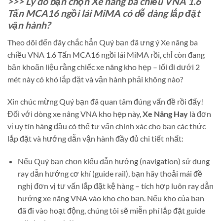
>>> Lý do bạn chọn Xe nâng ba chiều VNA 1.6
Tấn MCA16 ngồi lái MiMA có dễ dàng lắp đặt
vận hành?
Theo dõi đến đây chắc hẳn Quý bạn đã ưng ý Xe nâng ba
chiều VNA 1.6 Tấn MCA16 ngồi lái MiMA rồi, chỉ còn đang
băn khoăn liệu rằng chiếc xe nâng kho hẹp – lối đi dưới 2
mét này có khó lắp đặt và vận hành phải không nào?
Xin chúc mừng Quý bạn đã quan tâm đúng vấn đề rồi đấy!
Đối với dòng xe nâng VNA kho hẹp này,
Xe Nâng Hay
là đơn
vị uy tín hàng đầu có thể tư vấn chính xác cho bạn các thức
lắp đặt và hướng dẫn vận hành đầy đủ chi tiết nhất:
Nếu Quý bạn chọn kiểu dẫn hướng (navigation) sử dụng
ray dẫn hướng cơ khí (guide rail), bạn hãy thoải mái đề
nghị đơn vị tư vấn lắp đặt kệ hàng – tích hợp luôn ray dẫn
hướng xe nâng VNA vào kho cho bạn. Nếu kho của bạn
đã đi vào hoạt động, chúng tôi sẽ miễn phí lắp đặt guide