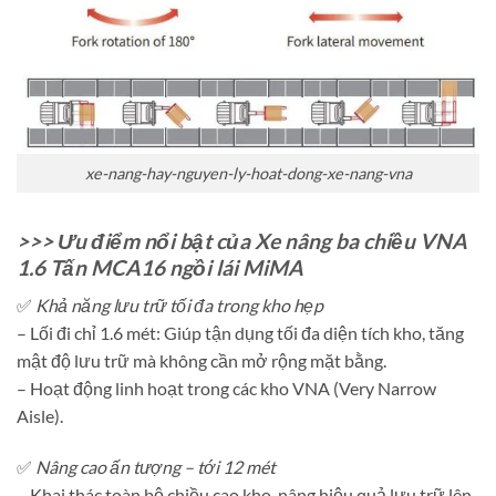
xe-nang-hay-nguyen-ly-hoat-dong-xe-nang-vna
>>> Ưu điểm nổi bật của Xe nâng ba chiều VNA
1.6 Tấn MCA16 ngồi lái MiMA
✅
Khả năng lưu trữ tối đa trong kho hẹp
– Lối đi chỉ 1.6 mét: Giúp tận dụng tối đa diện tích kho, tăng
mật độ lưu trữ mà không cần mở rộng mặt bằng.
– Hoạt động linh hoạt trong các kho VNA (Very Narrow
Aisle).
✅
Nâng cao ấn tượng – tới 12 mét
– Khai thác toàn bộ chiều cao kho, nâng hiệu quả lưu trữ lên