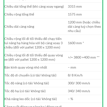
Chiều dài tổng thể (khi càng xoay ngang)
3315 mm
Chiều rộng tổng thể
1575 mm
1200 mm (hoặc chiều
Chiều dài càng nâng
dài càng tuỳ chọn theo
nhu cầu)
Chiều rộng lối đi tối thiểu để chạy tiến
lui nâng hạ hàng hóa với bộ càng xoay 3
1600 mm *
chiều (đối với pallet 1200 x 1200 mm)
Chiều rộng lối đi tối thiểu để quay vòng
>/= 3800 +400 mm **
xe (đối với pallet 1200 x 1200 mm)
Bán kính quay vòng nhỏ nhất
– mm
Tốc độ di chuyển (có tải/ không tải)
8/ 8 Km/h
Tốc độ nâng (có tải/ không tải)
300/ 300 mm/s
Tốc độ hạ (có tải/ không tải)
340/ 340 mm/s
Khả năng leo dốc (có tải/ không tải)
– %
Công suất động cơ nâng hạ/ động cơ di