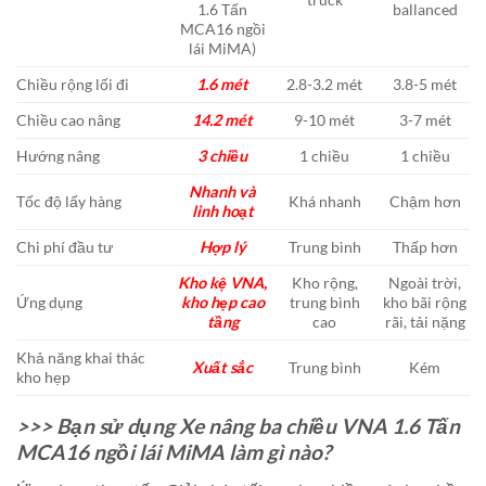
1.6 Tấn
ballanced
MCA16 ngồi
lái MiMA)
Chiều rộng lối đi
1.6 mét
2.8-3.2 mét
3.8-5 mét
Chiều cao nâng
14.2 mét
9-10 mét
3-7 mét
Hướng nâng
3 chiều
1 chiều
1 chiều
Nhanh và
Tốc độ lấy hàng
Khá nhanh
Chậm hơn
linh hoạt
Chi phí đầu tư
Hợp lý
Trung bình
Thấp hơn
Kho kệ VNA,
Kho rộng,
Ngoài trời,
Ứng dụng
kho hẹp cao
trung bình
kho bãi rộng
tầng
cao
rãi, tải nặng
Khả năng khai thác
Xuất sắc
Trung bình
Kém
kho hẹp
>>> Bạn sử dụng Xe nâng ba chiều VNA 1.6 Tấn
MCA16 ngồi lái MiMA làm gì nào?