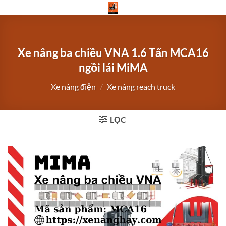
Bỏ
qua
nội
dung
Xe nâng ba chiều VNA 1.6 Tấn MCA16
ngồi lái MiMA
Xe nâng điện
/
Xe nâng reach truck
LỌC