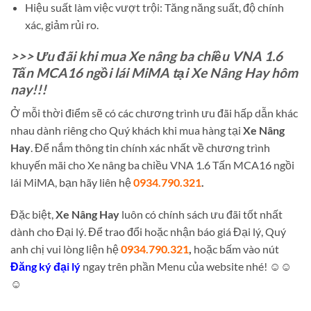
Hiệu suất làm việc vượt trội: Tăng năng suất, độ chính
xác, giảm rủi ro.
>>> Ưu đãi khi mua Xe nâng ba chiều VNA 1.6
Tấn MCA16 ngồi lái MiMA tại Xe Nâng Hay hôm
nay!!!
Ở mỗi thời điểm sẽ có các chương trình ưu đãi hấp dẫn khác
nhau dành riêng cho Quý khách khi mua hàng tại
Xe Nâng
Hay
. Để nắm thông tin chính xác nhất về chương trình
khuyến mãi cho Xe nâng ba chiều VNA 1.6 Tấn MCA16 ngồi
lái MiMA, bạn hãy liên hệ
0934.790.321
.
Đặc biệt,
Xe Nâng Hay
luôn có chính sách ưu đãi tốt nhất
dành cho Đại lý. Để trao đổi hoặc nhận báo giá Đại lý, Quý
anh chị vui lòng liện hệ
0934.790.321
,
hoặc bấm vào nút
Đăng ký đại lý
ngay trên phần Menu của website nhé! ☺☺
☺