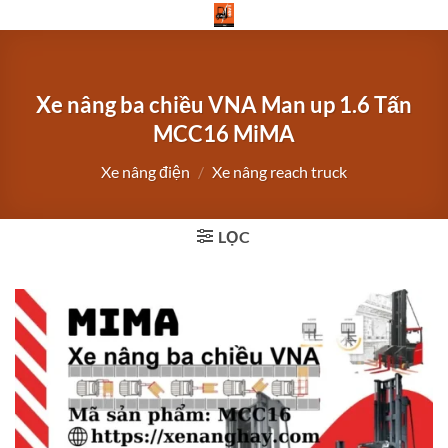
Bỏ
qua
nội
dung
Xe nâng ba chiều VNA Man up 1.6 Tấn
MCC16 MiMA
Xe nâng điện
/
Xe nâng reach truck
LỌC