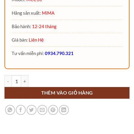
Hãng sản xuất:
MiMA
Bảo hành:
12-24 tháng
Giá bán:
Liên Hệ
Tư vấn miễn phí:
0934.790.321
Xe nâng ba chiều VNA Man up 1.6 Tấn MCC16 MiMA số lượng
THÊM VÀO GIỎ HÀNG