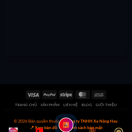
Visa
PayPal
Stripe
MasterCard
Cash
On
TRANG CHỦ
SẢN PHẨM
LIÊN HỆ
BLOG
GIỚI THIỆU
Delivery
© 2026 Bản quyền thuộc về
Công ty TNHH Xe Nâng Hay
.
📍 Xem bản đồ
🔒 Chính sách bảo mật