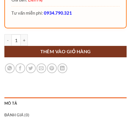
Tư vấn miễn phí:
0934.790.321
Xe nâng dầu 1.8 Tấn Trust Horse số lượng
THÊM VÀO GIỎ HÀNG
MÔ TẢ
ĐÁNH GIÁ (0)