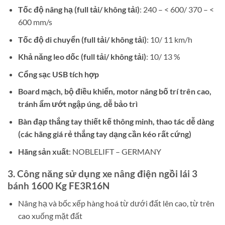
Tốc độ nâng hạ (full tải/ không tải)
: 240 – < 600/ 370 – <
600 mm/s
Tốc độ di chuyển (full tải/ không tải)
: 10/ 11 km/h
Khả năng leo dốc (full tải/ không tải)
: 10/ 13 %
Cổng sạc USB tích hợp
Board mạch, bộ điều khiển, motor nâng bố trí trên cao,
tránh ẩm ướt ngập úng, dễ bảo trì
Bàn đạp thắng tay thiết kế thông minh, thao tác dễ dàng
(các hãng giá rẻ thắng tay dạng cần kéo rất cứng)
Hãng sản xuất
: NOBLELIFT – GERMANY
3. Công năng sử dụng xe nâng điện ngồi lái 3
bánh 1600 Kg FE3R16N
Nâng hạ và bốc xếp hàng hoá từ dưới đất lên cao, từ trên
cao xuống mặt đất