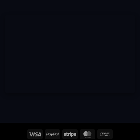
Visa
PayPal
Stripe
MasterCard
Cash