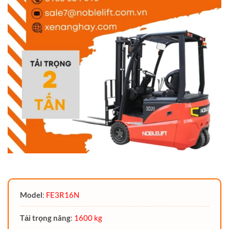
Model
:
FE3R16N
Tải trọng nâng
:
16
00 kg