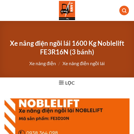
Bỏ
qua
nội
dung
Xe nâng điện ngồi lái 1600 Kg Noblelift
FE3R16N (3 bánh)
Xe nâng điện
/
Xe nâng điện ngồi lái
LỌC