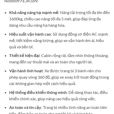
Noblelift FE3R16N:
Khả năng nâng hạ mạnh mẽ
: Nâng tải trọng tối đa lên đến
1600kg, chiều cao nâng tối đa 5 mét, giúp đáp ứng đa
dạng nhu cầu nâng hạ hàng hóa.
Hiệu suất vận hành cao
: Sử dụng động cơ điện AC mạnh
mẽ, tiết kiệm năng lượng, giúp xe vận hành êm ái, hiệu
quả và bền bỉ.
Thiết kế hiện đại
: Cabin rộng rãi, tầm nhìn thông thoáng,
mang đến sự thoải mái và an toàn cho người lái.
Vận hành linh hoạt
: Xe được trang bị 3 bánh nên cho
phép quay vòng 360 độ, giúp xe xoay trở hoạt động trong
các không gian hẹp một cách hiệu quả.
Hệ thống điều khiển thông minh
: Dễ dàng thao tác, điều
khiển chính xác, giúp nâng cao hiệu quả công việc.
An toàn và tin cậy
: Trang bị nhiều tính năng an toàn tiên
tiến, đảm bảo an toàn cho người lái và hàng hóa.