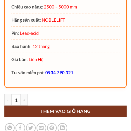
Chiều cao nâng
:
2500 – 5000 mm
Hãng sản xuất
:
NOBLELIFT
Pin
:
Lead-acid
Bảo hành
:
12 tháng
Giá bán
:
Liên Hệ
Tư vấn miễn phí
:
0934.790.321
Xe nâng điện ngồi lái 1600 Kg Noblelift FE3R16N (3 bánh) số lượng
THÊM VÀO GIỎ HÀNG