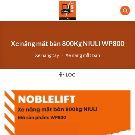
Bỏ
qua
nội
dung
Xe nâng mặt bàn 800Kg NIULI WP800
Xe nâng tay
/
Xe nâng mặt bàn
LỌC