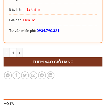
Bảo hành
:
12 tháng
Giá bán
:
Liên Hệ
Tư vấn miễn phí
:
0934.790.321
Xe nâng mặt bàn 800Kg NIULI WP800 số lượng
THÊM VÀO GIỎ HÀNG
MÔ TẢ