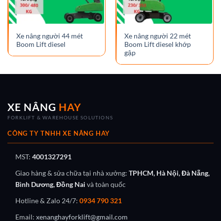
Xe nâng người 44 mét
Xe nâng người 22 mét
Boom Lift diesel
Boom Lift diesel khớp
gập
XE NÂNG
HAY
FORKLIFT & WAREHOUSE SOLUTIONS
CÔNG TY TNHH XE NÂNG HAY
MST:
4001327291
Giao hàng & sửa chữa tại nhà xưởng:
TPHCM, Hà Nội, Đà Nẵng,
Bình Dương, Đồng Nai
và toàn quốc
Hotline & Zalo 24/7:
0934 790 321
Email:
xenanghayforklift@gmail.com