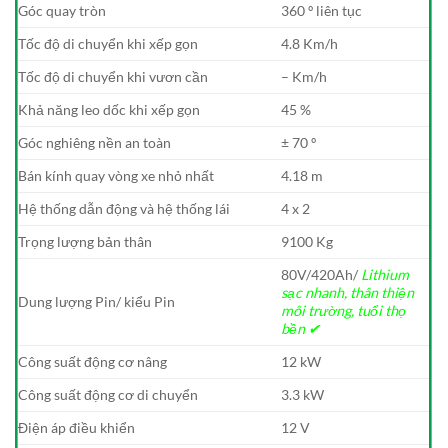
Góc quay tròn
360 º liên tục
Tốc độ di chuyển khi xếp gọn
4.8 Km/h
Tốc độ di chuyển khi vươn cần
– Km/h
Khả năng leo dốc khi xếp gọn
45 %
Góc nghiêng nền an toàn
± 70 º
Bán kính quay vòng xe nhỏ nhất
4.18 m
Hệ thống dẫn động và hệ thống lái
4 x 2
Trọng lượng bản thân
9100 Kg
80V/420Ah/
Lithium
sạc nhanh, thân thiện
Dung lượng Pin/ kiểu Pin
môi trường, tuổi thọ
bền ✔
Công suất động cơ nâng
12 kW
Công suất động cơ di chuyển
3.3 kW
Điện áp điều khiển
12 V