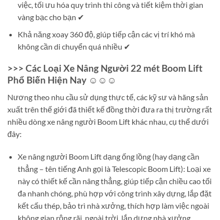
việc, tối ưu hóa quy trình thi công và tiết kiệm thời gian
vàng bạc cho bạn ✔
Khả năng xoay 360 độ, giúp tiếp cận các vị trí khó mà
không cần di chuyển quá nhiều ✔
>>> Các Loại Xe Nâng Người 22 mét Boom Lift
Phổ Biến Hiện Nay ☺☺☺
Nương theo nhu cầu sử dụng thực tế, các kỹ sư và hãng sản
xuất trên thế giới đã thiết kế đồng thời đưa ra thị trường rất
nhiều dòng xe nâng người Boom Lift khác nhau, cụ thể dưới
đây:
Xe nâng người Boom Lift dạng ống lồng (hay dạng cần
thẳng – tên tiếng Anh gọi là Telescopic Boom Lift): Loại xe
này có thiết kế cần nâng thẳng, giúp tiếp cận chiều cao tối
đa nhanh chóng, phù hợp với công trình xây dựng, lắp đặt
kết cấu thép, bảo trì nhà xưởng, thích hợp làm việc ngoài
không gian rộng rãi, ngoài trời, lắp dựng nhà xưởng,…