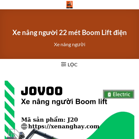
Bỏ
qua
nội
dung
Xe nâng người 22 mét Boom Lift điện
Xe nâng người
LỌC