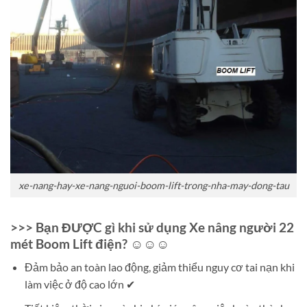
xe-nang-hay-xe-nang-nguoi-boom-lift-trong-nha-may-dong-tau
>>> Bạn ĐƯỢC gì khi sử dụng Xe nâng người 22
mét Boom Lift điện? ☺☺☺
Đảm bảo an toàn lao động, giảm thiểu nguy cơ tai nạn khi
làm việc ở độ cao lớn ✔