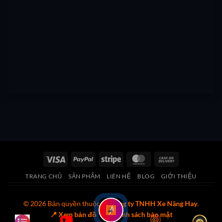
Visa
PayPal
Stripe
MasterCard
Cash
On
TRANG CHỦ
SẢN PHẨM
LIÊN HỆ
BLOG
GIỚI THIỆU
Delivery
© 2026 Bản quyền thuộc về
Công ty TNHH Xe Nâng Hay
.
📍 Xem bản đồ
🔒 Chính sách bảo mật