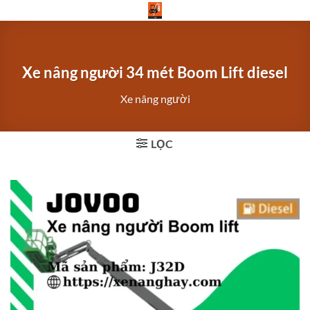
Bỏ
qua
nội
dung
Xe nâng người 34 mét Boom Lift diesel
Xe nâng người
LỌC