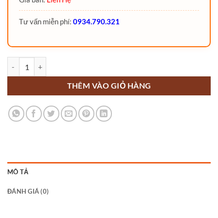
Tư vấn miễn phí:
0934.790.321
Xe nâng người 34 mét Boom Lift diesel số lượng
THÊM VÀO GIỎ HÀNG
MÔ TẢ
ĐÁNH GIÁ (0)