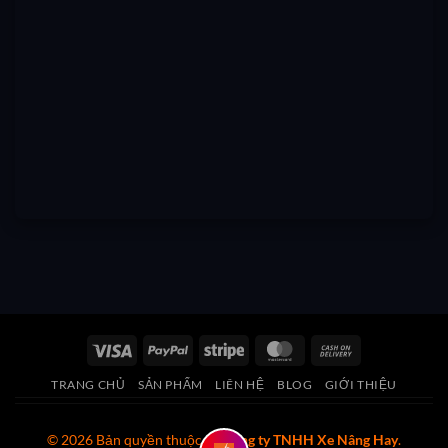
Visa
PayPal
Stripe
MasterCard
Cash
On
TRANG CHỦ
SẢN PHẨM
LIÊN HỆ
BLOG
GIỚI THIỆU
Delivery
© 2026 Bản quyền thuộc về
Công ty TNHH Xe Nâng Hay
.