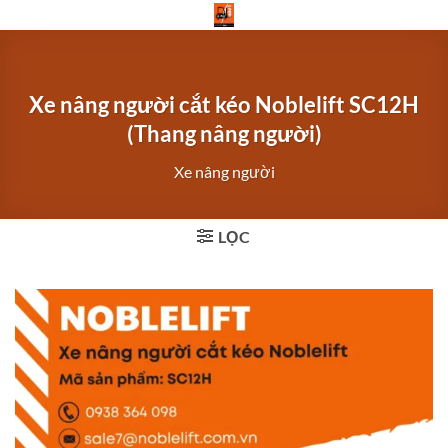
Bỏ
qua
nội
dung
Xe nâng người cắt kéo Noblelift SC12H
(Thang nâng người)
Xe nâng người
LỌC