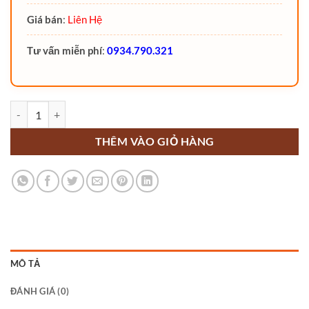
Giá bán
:
Liên Hệ
Tư vấn miễn phí
:
0934.790.321
Xe nâng người cắt kéo Noblelift SC12H (Thang nâng người) số lượng
THÊM VÀO GIỎ HÀNG
MÔ TẢ
ĐÁNH GIÁ (0)