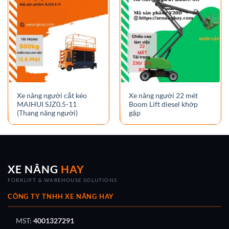
Xe nâng người cắt kéo
Xe nâng người 22 mét
MAIHUI SJZ0.5-11
Boom Lift diesel khớp
(Thang nâng người)
gập
XE NÂNG
HAY
FORKLIFT & WAREHOUSE SOLUTIONS
CÔNG TY TNHH XE NÂNG HAY
MST:
4001327291