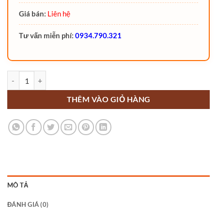
Giá bán:
Liên hệ
Tư vấn miễn phí:
0934.790.321
Xe nâng người trục đơn MAIHUI GTWY9-125 (Thang nâng người) số
THÊM VÀO GIỎ HÀNG
MÔ TẢ
ĐÁNH GIÁ (0)