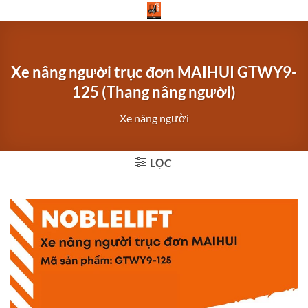
Bỏ
qua
nội
dung
Xe nâng người trục đơn MAIHUI GTWY9-
125 (Thang nâng người)
Xe nâng người
LỌC