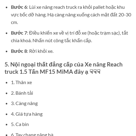
Bước 6
: Lùi xe nâng reach truck ra khỏi pallet hoặc khu
vực bốc dỡ hàng. Hạ càng nâng xuống cách mặt đất 20-30
cm.
Bước 7
: Điều khiển xe về vị trí đỗ xe (hoặc trạm sạc), tắt
chìa khoá. Nhấn nút công tắc khẩn cấp.
Bước 8
: Rời khỏi xe.
5. Nội ngoại thất đẳng cấp của Xe nâng Reach
truck 1.5 Tấn MF15 MiMA đây ạ ☟☟☟
1. Thân xe
2. Bánh tải
3. Càng nâng
4. Giá tựa hàng
5. Ca bin
6. Tay chang nâng hạ