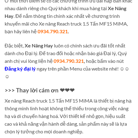
Ở mỗi thời điểm sẽ có các chương trình ưu đãi hấp dẫn khác
nhau dành riêng cho Quý khách khi mua hàng tại
Xe Nâng
Hay
. Để nắm thông tin chính xác nhất về chương trình
khuyến mãi cho Xe nâng Reach truck 1.5 Tấn MF15 MiMA,
bạn hãy liên hệ
0934.790.321
.
Đặc biệt,
Xe Nâng Hay
luôn có chính sách ưu đãi tốt nhất
dành cho Đại lý. Để trao đổi hoặc nhận báo giá Đại lý, Quý
anh chị vui lòng liện hệ
0934.790.321
,
hoặc bấm vào nút
Đăng ký đại lý
ngay trên phần Menu của website nhé! ☺☺
☺
>>> Thay lời cám ơn ❤❤❤
Xe nâng Reach truck 1.5 Tấn MF15 MiMA là thiết bị nâng hạ
thông minh linh hoạt không thể thiếu trong công việc nâng
hạ và di chuyển hàng hoá. Với thiết kế nhỏ gọn, hiệu suất
cao và khả năng vận hành dễ dàng, sản phẩm này sẽ là lựa
chọn lý tưởng cho mọi doanh nghiệp.