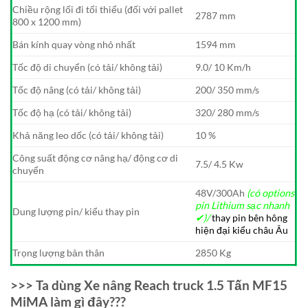
Chiều rộng lối đi tối thiểu (đối với pallet
2787 mm
800 x 1200 mm)
Bán kính quay vòng nhỏ nhất
1594 mm
Tốc độ di chuyển (có tải/ không tải)
9.0/ 10 Km/h
Tốc độ nâng (có tải/ không tải)
200/ 350 mm/s
Tốc độ hạ (có tải/ không tải)
320/ 280 mm/s
Khả năng leo dốc (có tải/ không tải)
10 %
Công suất động cơ nâng hạ/ động cơ di
7.5/ 4.5 Kw
chuyển
48V/300Ah
(có options
pin Lithium sạc nhanh
Dung lượng pin/ kiểu thay pin
✔)/
thay pin bên hông
hiện đại kiểu châu Âu
Trọng lượng bản thân
2850 Kg
>>> Ta dùng Xe nâng Reach truck 1.5 Tấn MF15
MiMA làm gì đây???