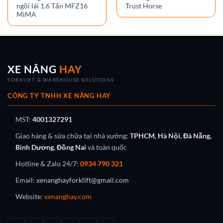
ngồi lái 1.6 Tấn MFZ16
Trust Horse
MiMA
XE NÂNG
HAY
FORKLIFT & WAREHOUSE SOLUTIONS
CÔNG TY TNHH XE NÂNG HAY
MST:
4001327291
Giao hàng & sửa chữa tại nhà xưởng:
TPHCM, Hà Nội, Đà Nẵng,
Bình Dương, Đồng Nai
và toàn quốc
Hotline & Zalo 24/7:
0934 790 321
Email:
xenanghayforklift@gmail.com
Website:
xenanghay.com