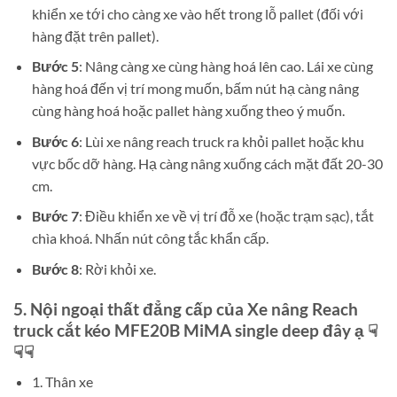
khiển xe tới cho càng xe vào hết trong lỗ pallet (đối với
hàng đặt trên pallet).
Bước 5
: Nâng càng xe cùng hàng hoá lên cao. Lái xe cùng
hàng hoá đến vị trí mong muốn, bấm nút hạ càng nâng
cùng hàng hoá hoặc pallet hàng xuống theo ý muốn.
Bước 6
: Lùi xe nâng reach truck ra khỏi pallet hoặc khu
vực bốc dỡ hàng. Hạ càng nâng xuống cách mặt đất 20-30
cm.
Bước 7
: Điều khiển xe về vị trí đỗ xe (hoặc trạm sạc), tắt
chìa khoá. Nhấn nút công tắc khẩn cấp.
Bước 8
: Rời khỏi xe.
5. Nội ngoại thất đẳng cấp của Xe nâng Reach
truck cắt kéo MFE20B MiMA single deep đây ạ ☟
☟☟
1. Thân xe