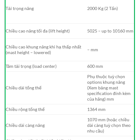
Tải trọng nâng
2000 Kg (2 Tấn)
Chiều cao nâng tối đa (lift height)
5025 – up to 10160 mm
Chiều cao khung nâng khi hạ thấp nhất
– mm
(mast height – lowered)
Tâm tải trọng (load center)
600 mm
Phụ thuộc tuỳ chọn
options khung nâng
Chiều dài tổng thể
(Xem bảng mast
specification đính kèm
của hãng) mm
Chiều rộng tổng thể
1364 mm
1070 mm (hoặc chiều
Chiều dài càng nâng
dài càng tuỳ chọn theo
nhu cầu)