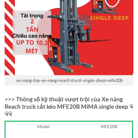
xe-nang-hay-xe-nang-reach-truck-single-deep-mfe20b
>>> Thông số kỹ thuật vượt trội của Xe nâng
Reach truck cắt kéo MFE20B MiMA single deep ☟
☟☟
Model
MFE20B