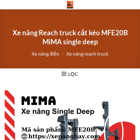
Bỏ
qua
nội
dung
Xe nâng Reach truck cắt kéo MFE20B
MiMA single deep
Xe nâng điện
/
Xe nâng reach truck
LỌC