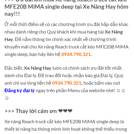
MFE20B MiMA single deep tại Xe Nâng Hay hôm
nay!!!
Ở mỗi thời điểm sẽ có các chương trình ưu đãi hấp dẫn khác
nhau dành riêng cho Quý khách khi mua hàng tại
Xe Nâng
Hay
. Để nắm thông tin chính xác nhất về chương trình
khuyến mãi cho Xe nâng Reach truck cắt kéo MFE20B MiMA
single deep, bạn hãy liên hệ
0934.790.321
.
Đặc biệt,
Xe Nâng Hay
luôn có chính sách ưu đãi tốt nhất
dành cho Đại lý. Để trao đổi hoặc nhận báo giá Đại lý, Quý
anh chị vui lòng liện hệ
0934.790.321
,
hoặc bấm vào nút
Đăng ký đại lý
ngay trên phần Menu của website nhé! ☺☺
☺
>>> Thay lời cám ơn ❤❤❤
Xe nâng Reach truck cắt kéo MFE20B MiMA single deep là
thiết bị nâng hạ thông minh linh hoạt không thể thiếu trong