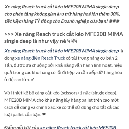
Xe nâng Reach truck cắt kéo MFE20B MiMA single deep
cho phép tăng không gian lưu trữ hàng hoá lên thêm 30%,
tiết kiệm hàng TỶ đồng cho Doanh nghiệp của bạn! ☀☀☀
>>> Xe nâng Reach truck cắt kéo MFE20B MiMA
single deep là như vậy nè ☟☟☟
Xe nâng Reach truck cắt kéo MFE20B MiMA single deep
là
dòng
xe nâng điện Reach Truck
có tải trọng nâng cơ bản 2
Tấn, được ưa chuộng bởi khả năng vận hành linh hoạt, hiệu
quả trong các kho hàng có lối đi hẹp và cần xếp dỡ hàng hóa
ở độ cao lớn. ✔
Với thiết kế bộ càng cắt kéo (scissors) 1 nấc (single deep),
MFE20B MiMA cho khả năng lấy hàng pallet trên cao một
cách dễ dàng và chính xác, xe có thể sử dụng cho tất cả các
loại pallet của bạn. ❤
Điểm nổi bật của
xe nâng Reach truck cắt kéo MFE20B