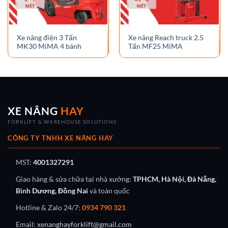
Xe nâng điện 3 Tấn
Xe nâng Reach truck 2.5
MK30 MiMA 4 bánh
Tấn MF25 MiMA
XE NÂNG
HAY
FORKLIFT & WAREHOUSE SOLUTIONS
CÔNG TY TNHH XE NÂNG HAY
MST:
4001327291
Giao hàng & sửa chữa tại nhà xưởng:
TPHCM, Hà Nội, Đà Nẵng,
Bình Dương, Đồng Nai
và toàn quốc
Hotline & Zalo 24/7:
0934 790 321
Email:
xenanghayforklift@gmail.com