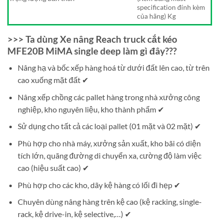
specification đính kèm
của hãng) Kg
>>> Ta dùng Xe nâng Reach truck cắt kéo
MFE20B MiMA single deep làm gì đây???
Nâng hạ và bốc xếp hàng hoá từ dưới đất lên cao, từ trên
cao xuống mặt đất ✔
Nâng xếp chồng các pallet hàng trong nhà xưởng công
nghiệp, kho nguyên liệu, kho thành phẩm ✔
Sử dụng cho tất cả các loại pallet (01 mặt và 02 mặt) ✔
Phù hợp cho nhà máy, xưởng sản xuất, kho bãi có diện
tích lớn, quãng đường di chuyển xa, cường độ làm việc
cao (hiệu suất cao) ✔
Phù hợp cho các kho, dãy kệ hàng có lối đi hẹp ✔
Chuyên dùng nâng hàng trên kệ cao (kệ racking, single-
rack, kệ drive-in, kệ selective,…) ✔