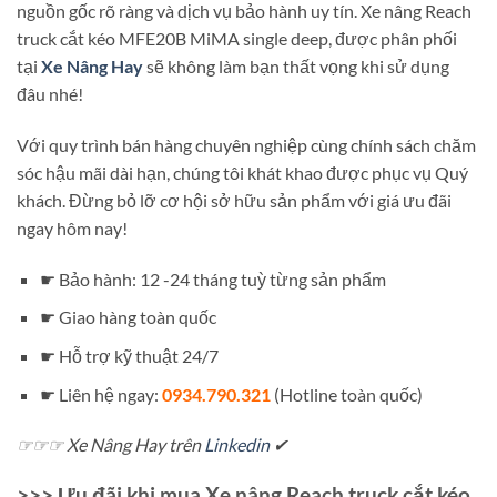
nguồn gốc rõ ràng và dịch vụ bảo hành uy tín. Xe nâng Reach
truck cắt kéo MFE20B MiMA single deep, được phân phối
tại
Xe Nâng Hay
sẽ không làm bạn thất vọng khi sử dụng
đâu nhé!
Với quy trình bán hàng chuyên nghiệp cùng chính sách chăm
sóc hậu mãi dài hạn, chúng tôi khát khao được phục vụ Quý
khách. Đừng bỏ lỡ cơ hội sở hữu sản phẩm với giá ưu đãi
ngay hôm nay!
☛ Bảo hành: 12 -24 tháng tuỳ từng sản phẩm
☛ Giao hàng toàn quốc
☛ Hỗ trợ kỹ thuật 24/7
☛ Liên hệ ngay:
0934.790.321
(Hotline toàn quốc)
☞☞☞ Xe Nâng Hay trên
Linkedin
✔
>>> Ưu đãi khi mua Xe nâng Reach truck cắt kéo