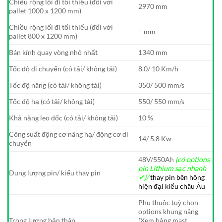
Chiều rộng lối đi tối thiểu (đối với
2970 mm
pallet 1000 x 1200 mm)
Chiều rộng lối đi tối thiểu (đối với
– mm
pallet 800 x 1200 mm)
Bán kính quay vòng nhỏ nhất
1340 mm
Tốc độ di chuyển (có tải/ không tải)
8.0/ 10 Km/h
Tốc độ nâng (có tải/ không tải)
350/ 500 mm/s
Tốc độ hạ (có tải/ không tải)
550/ 550 mm/s
Khả năng leo dốc (có tải/ không tải)
10 %
Công suất động cơ nâng hạ/ động cơ di
14/ 5.8 Kw
chuyển
48V/550Ah
(có options
pin Lithium sạc nhanh
Dung lượng pin/ kiểu thay pin
✔)/
thay pin bên hông
hiện đại kiểu châu Âu
Phụ thuộc tuỳ chọn
options khung nâng
Trọng lượng bản thân
(Xem bảng mast