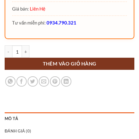
Giá bán:
Liên Hệ
Tư vấn miễn phí:
0934.790.321
Xe nâng Reach truck cắt kéo MFE20B MiMA single deep số lượng
THÊM VÀO GIỎ HÀNG
MÔ TẢ
ĐÁNH GIÁ (0)